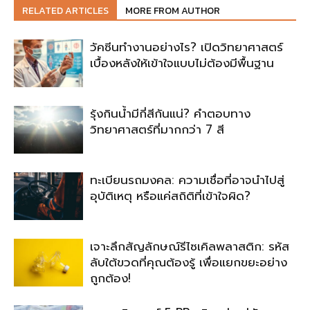
RELATED ARTICLES
MORE FROM AUTHOR
วัคซีนทำงานอย่างไร? เปิดวิทยาศาสตร์
เบื้องหลังให้เข้าใจแบบไม่ต้องมีพื้นฐาน
รุ้งกินน้ำมีกี่สีกันแน่? คำตอบทาง
วิทยาศาสตร์ที่มากกว่า 7 สี
ทะเบียนรถมงคล: ความเชื่อที่อาจนำไปสู่
อุบัติเหตุ หรือแค่สถิติที่เข้าใจผิด?
เจาะลึกสัญลักษณ์รีไซเคิลพลาสติก: รหัส
ลับใต้ขวดที่คุณต้องรู้ เพื่อแยกขยะอย่าง
ถูกต้อง!