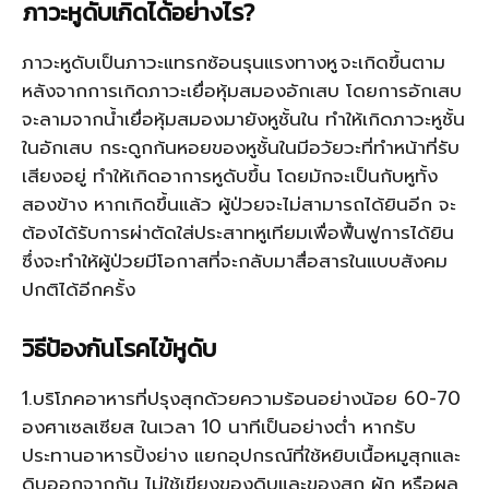
ภาวะหูดับเกิดได้อย่างไร
?
ภาวะหูดับเป็นภาวะแทรกซ้อนรุนแรงทางหู
จะเกิดขึ้นตาม
หลังจากการเกิดภาวะเยื่อหุ้มสมองอักเสบ โดยการอักเสบ
จะลามจากน้ำเยื่อหุ้มสมองมายังหูชั้นใน ทำให้เกิดภาวะหูชั้น
ในอักเสบ กระดูกก้นหอยของหูชั้นในมีอวัยวะที่ทำหน้าที่รับ
เสียงอยู่ ทำให้เกิดอาการหูดับขึ้น โดยมักจะเป็นกับหูทั้ง
สองข้าง หากเกิดขึ้นแล้ว ผู้ป่วยจะไม่สามารถได้ยินอีก จะ
ต้องได้รับการผ่าตัดใส่ประสาทหูเทียมเพื่อฟื้นฟูการได้ยิน
ซึ่งจะทำให้ผู้ป่วยมีโอกาสที่จะกลับมาสื่อสารในแบบสังคม
ปกติได้อีกครั้ง
วิธีป้องกันโรคไข้หูดับ
1.บริโภคอาหารที่ปรุงสุกด้วยความร้อนอย่างน้อย 60-70
องศาเซลเซียส ในเวลา
10
นาทีเป็นอย่างต่ำ หากรับ
ประทานอาหารปิ้งย่าง แยกอุปกรณ์ที่ใช้หยิบเนื้อหมูสุกและ
ดิบออกจากกัน ไม่ใช้เขียงของดิบและของสุก ผัก หรือผล