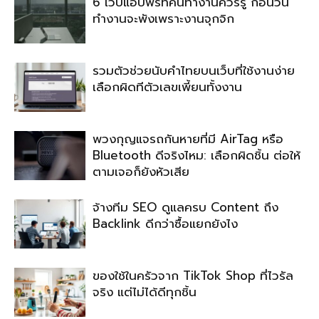
6 เว็บแอปฟรีที่คนทำงานควรรู้ ก่อนวัน
ทำงานจะพังเพราะงานจุกจิก
รวมตัวช่วยนับคำไทยบนเว็บที่ใช้งานง่าย
เลือกผิดทีตัวเลขเพี้ยนทั้งงาน
พวงกุญแจรถกันหายที่มี AirTag หรือ
Bluetooth ดีจริงไหม: เลือกผิดชิ้น ต่อให้
ตามเจอก็ยังหัวเสีย
จ้างทีม SEO ดูแลครบ Content ถึง
Backlink ดีกว่าซื้อแยกยังไง
ของใช้ในครัวจาก TikTok Shop ที่ไวรัล
จริง แต่ไม่ได้ดีทุกชิ้น