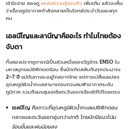
เข้าใจง่าย ลองดู
แหล่งความรู้รอบตัว
เพิ่มเติม แล้วจะเห็น
ว่าเรื่องภูมิอากาศกำลังกลายเป็นโจทย์ประจำวันของทุก
คน
เอลนีโญและลานีญาคืออะไร ทำไมไทยต้อง
จับตา
ทั้งสองปรากฏการณ์เป็นส่วนหนึ่งของวัฏจักร
ENSO
ใน
มหาสมุทรแปซิฟิกเขตร้อน ซึ่งมักเกิดสลับกันทุกประมาณ
2–7 ปี
แม้ต้นทางจะอยู่ไกลจากไทย แต่การเปลี่ยนแปลง
อุณหภูมิผิวน้ำทะเลสามารถรบกวนลมฟ้าอากาศระดับ
ภูมิภาค รวมถึงมรสุมเอเชียตะวันออกเฉียงใต้ได้โดยตรง
เอลนีโญ
คือภาวะที่อุณหภูมิผิวน้ำทะเลแปซิฟิกตอน
กลางและตะวันออกอุ่นกว่าปกติ ไทยมักมีแนวโน้ม
ร้อนขึ้นและฝนน้อยลง