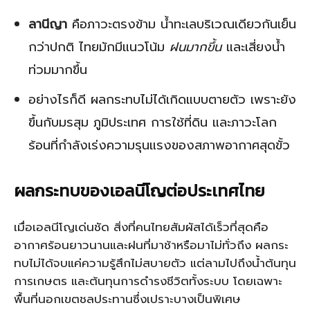
ลานีญา
คือภาวะตรงข้าม น้ำทะเลบริเวณเดียวกันเย็น
กว่าปกติ ไทยมักมีแนวโน้ม
ฝนมากขึ้น
และเสี่ยงน้ำ
ท่วมมากขึ้น
อย่างไรก็ดี ผลกระทบไม่ได้เกิดแบบตายตัว เพราะยัง
ขึ้นกับมรสุม ภูมิประเทศ การใช้ที่ดิน และภาวะโลก
ร้อนที่กำลังเร่งความรุนแรงของสภาพอากาศสุดขั้ว
ผลกระทบของเอลนีโญต่อประเทศไทย
เมื่อเอลนีโญเด่นชัด สิ่งที่คนไทยสัมผัสได้เร็วที่สุดคือ
อากาศร้อนยาวนานและฝนที่มาช้าหรือมาไม่ทั่วถึง ผลกระ
ทบไม่ได้จบแค่ความรู้สึกไม่สบายตัว แต่ลามไปถึงน้ำต้นทุน
การเกษตร และต้นทุนการดำรงชีวิตทั้งระบบ โดยเฉพาะ
พื้นที่นอกเขตชลประทานซึ่งเปราะบางเป็นพิเศษ