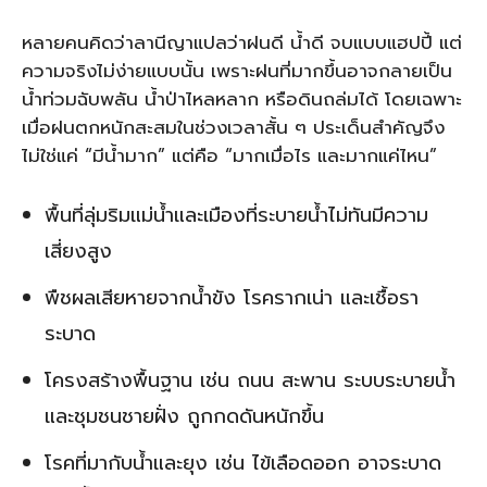
หลายคนคิดว่าลานีญาแปลว่าฝนดี น้ำดี จบแบบแฮปปี้ แต่
ความจริงไม่ง่ายแบบนั้น เพราะฝนที่มากขึ้นอาจกลายเป็น
น้ำท่วมฉับพลัน น้ำป่าไหลหลาก หรือดินถล่มได้ โดยเฉพาะ
เมื่อฝนตกหนักสะสมในช่วงเวลาสั้น ๆ ประเด็นสำคัญจึง
ไม่ใช่แค่ “มีน้ำมาก” แต่คือ “มากเมื่อไร และมากแค่ไหน”
พื้นที่ลุ่มริมแม่น้ำและเมืองที่ระบายน้ำไม่ทันมีความ
เสี่ยงสูง
พืชผลเสียหายจากน้ำขัง โรครากเน่า และเชื้อรา
ระบาด
โครงสร้างพื้นฐาน เช่น ถนน สะพาน ระบบระบายน้ำ
และชุมชนชายฝั่ง ถูกกดดันหนักขึ้น
โรคที่มากับน้ำและยุง เช่น ไข้เลือดออก อาจระบาด