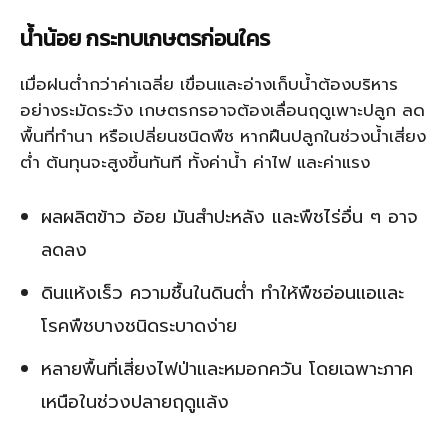
น้ำน้อย กระทบเกษตรก่อนใคร
เมื่อฝนต่ำกว่าค่าเฉลี่ย เขื่อนและอ่างเก็บน้ำต้องบริหาร
อย่างระมัดระวัง เกษตรกรอาจต้องเลื่อนฤดูเพาะปลูก ลด
พื้นที่ทำนา หรือเปลี่ยนชนิดพืช หากฝืนปลูกในช่วงน้ำเสี่ยง
ต่ำ ต้นทุนจะสูงขึ้นทันที ทั้งค่าน้ำ ค่าไฟ และค่าแรง
ผลผลิตข้าว อ้อย มันสำปะหลัง และพืชไร่อื่น ๆ อาจ
ลดลง
ดินแห้งเร็ว ความชื้นในดินต่ำ ทำให้พืชอ่อนแอและ
โรคพืชบางชนิดระบาดง่าย
หลายพื้นที่เสี่ยงไฟป่าและหมอกควัน โดยเฉพาะภาค
เหนือในช่วงปลายฤดูแล้ง