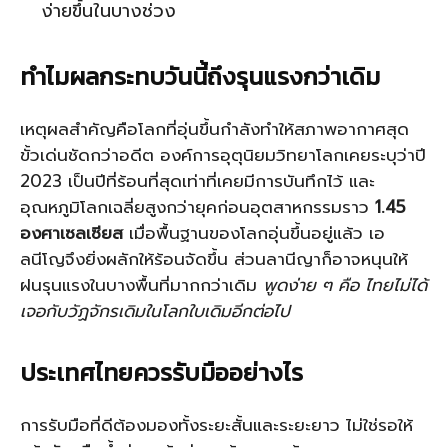
ง่ายขึ้นในบางช่วง
ทำไมผลกระทบวันนี้ถึงรุนแรงกว่าเดิม
เหตุผลสำคัญคือโลกที่อุ่นขึ้นกำลังทำให้สภาพอากาศสุด
ขั้วเด่นชัดกว่าอดีต องค์การอุตุนิยมวิทยาโลกเคยระบุว่าปี
2023 เป็นปีที่ร้อนที่สุดเท่าที่เคยมีการบันทึกไว้ และ
อุณหภูมิโลกเฉลี่ยสูงกว่ายุคก่อนอุตสาหกรรมราว
1.45
องศาเซลเซียส
เมื่อพื้นฐานของโลกอุ่นขึ้นอยู่แล้ว เอ
ลนีโญจึงยิ่งผลักให้ร้อนจัดขึ้น ส่วนลานีญาก็อาจหนุนให้
ฝนรุนแรงในบางพื้นที่มากกว่าเดิม
พูดง่าย ๆ คือ ไทยไม่ได้
เจอกับวัฏจักรเดิมในโลกใบเดิมอีกต่อไป
ประเทศไทยควรรับมืออย่างไร
การรับมือที่ดีต้องมองทั้งระยะสั้นและระยะยาว ไม่ใช่รอให้