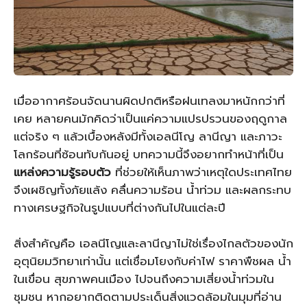
เมื่ออากาศร้อนจัดนานผิดปกติหรือฝนเทลงมาหนักกว่าที่
เคย หลายคนมักคิดว่าเป็นแค่ความแปรปรวนของฤดูกาล
แต่จริง ๆ แล้วเบื้องหลังมีทั้งเอลนีโญ ลานีญา และภาวะ
โลกร้อนที่ซ้อนทับกันอยู่ บทความนี้จึงอยากทำหน้าที่เป็น
แหล่งความรู้รอบตัว
ที่ช่วยให้เห็นภาพว่าเหตุใดประเทศไทย
จึงเผชิญทั้งภัยแล้ง คลื่นความร้อน น้ำท่วม และผลกระทบ
ทางเศรษฐกิจในรูปแบบที่ต่างกันไปในแต่ละปี
สิ่งสำคัญคือ เอลนีโญและลานีญาไม่ใช่เรื่องไกลตัวของนัก
อุตุนิยมวิทยาเท่านั้น แต่เชื่อมโยงกับค่าไฟ ราคาพืชผล น้ำ
ในเขื่อน สุขภาพคนเมือง ไปจนถึงความเสี่ยงน้ำท่วมใน
ชุมชน หากอยากติดตามประเด็นสิ่งแวดล้อมในมุมที่อ่าน