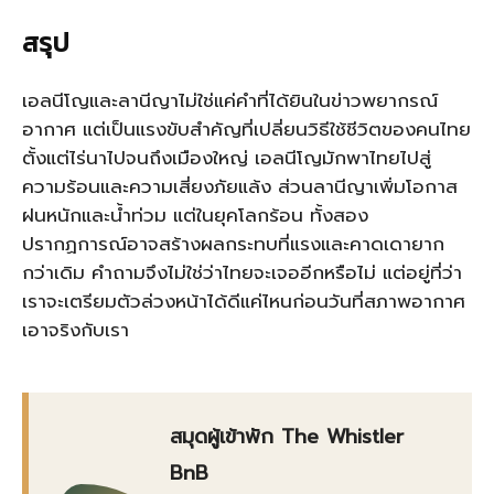
สรุป
เอลนีโญและลานีญาไม่ใช่แค่คำที่ได้ยินในข่าวพยากรณ์
อากาศ แต่เป็นแรงขับสำคัญที่เปลี่ยนวิธีใช้ชีวิตของคนไทย
ตั้งแต่ไร่นาไปจนถึงเมืองใหญ่ เอลนีโญมักพาไทยไปสู่
ความร้อนและความเสี่ยงภัยแล้ง ส่วนลานีญาเพิ่มโอกาส
ฝนหนักและน้ำท่วม แต่ในยุคโลกร้อน ทั้งสอง
ปรากฏการณ์อาจสร้างผลกระทบที่แรงและคาดเดายาก
กว่าเดิม คำถามจึงไม่ใช่ว่าไทยจะเจออีกหรือไม่ แต่อยู่ที่ว่า
เราจะเตรียมตัวล่วงหน้าได้ดีแค่ไหนก่อนวันที่สภาพอากาศ
เอาจริงกับเรา
สมุดผู้เข้าพัก The Whistler
BnB