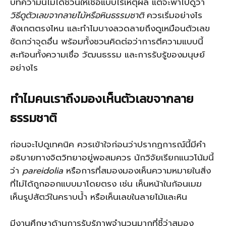
บทความนี้ไม่ได้ชวนให้เชื่อแบบไร้เหตุผล แต่จะพาไปดูว่า
วิธีดูตัวเลขจากลายไม้หรือหินธรรมชาติ
ควรเริ่มอย่างไร
สังเกตตรงไหน และทำไมบางลวดลายถึงดูเหมือนตัวเลข
ชัดกว่าจุดอื่น พร้อมทั้งชวนคิดต่อว่าการตีความแบบนี้
สะท้อนทั้งความเชื่อ วัฒนธรรม และการรับรู้ของมนุษย์
อย่างไร
ทำไมคนเราถึงมองเห็นตัวเลขจากลาย
ธรรมชาติ
ก่อนจะไปดูเทคนิค ควรเข้าใจก่อนว่าปรากฏการณ์นี้มีคำ
อธิบายทางจิตวิทยาอยู่พอสมควร นักวิจัยเรียกแนวโน้มนี้
ว่า
pareidolia
หรือการที่สมองมองเห็นความหมายในสิ่ง
ที่ไม่ได้ถูกออกแบบมาโดยตรง เช่น เห็นหน้าในก้อนเมฆ
เห็นรูปสัตว์ในคราบน้ำ หรือเห็นเลขในลายไม้และหิน
มีงานศึกษาด้านการรับรู้ภาพจำนวนมากที่ชี้ว่าสมอง