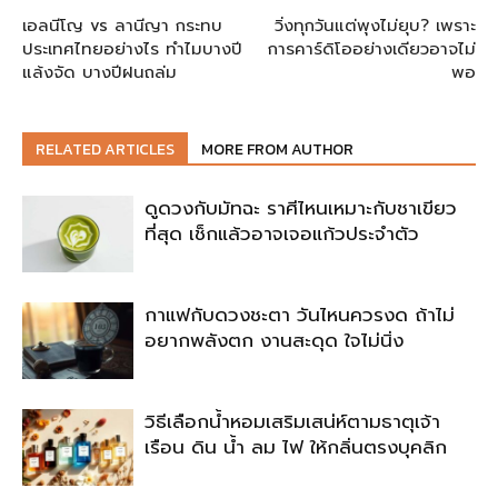
เอลนีโญ vs ลานีญา กระทบ
วิ่งทุกวันแต่พุงไม่ยุบ? เพราะ
ประเทศไทยอย่างไร ทำไมบางปี
การคาร์ดิโออย่างเดียวอาจไม่
แล้งจัด บางปีฝนถล่ม
พอ
RELATED ARTICLES
MORE FROM AUTHOR
ดูดวงกับมัทฉะ ราศีไหนเหมาะกับชาเขียว
ที่สุด เช็กแล้วอาจเจอแก้วประจำตัว
กาแฟกับดวงชะตา วันไหนควรงด ถ้าไม่
อยากพลังตก งานสะดุด ใจไม่นิ่ง
วิธีเลือกน้ำหอมเสริมเสน่ห์ตามธาตุเจ้า
เรือน ดิน น้ำ ลม ไฟ ให้กลิ่นตรงบุคลิก