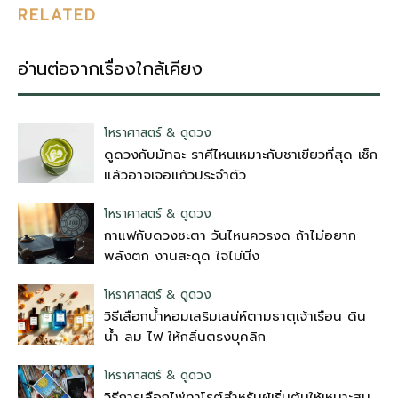
RELATED
อ่านต่อจากเรื่องใกล้เคียง
โหราศาสตร์ & ดูดวง
ดูดวงกับมัทฉะ ราศีไหนเหมาะกับชาเขียวที่สุด เช็ก
แล้วอาจเจอแก้วประจำตัว
โหราศาสตร์ & ดูดวง
กาแฟกับดวงชะตา วันไหนควรงด ถ้าไม่อยาก
พลังตก งานสะดุด ใจไม่นิ่ง
โหราศาสตร์ & ดูดวง
วิธีเลือกน้ำหอมเสริมเสน่ห์ตามธาตุเจ้าเรือน ดิน
น้ำ ลม ไฟ ให้กลิ่นตรงบุคลิก
โหราศาสตร์ & ดูดวง
วิธีการเลือกไพ่ทาโรต์สำหรับผู้เริ่มต้นให้เหมาะสม