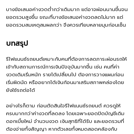
บางข้อเสนอค่างวดต่ำกว่าเดิมมาก แต่อาจผ่อนนานขึ้นจน
ยอดรวมสูงขึ้น ขณะที่บางข้อเสนอค่างวดลดไม่มาก แต่
ยอดรวมสมเหตุสมผลกว่า จึงควรเทียบหลายมุมก่อนเซ็น
บทสรุป
รีไฟแนนซ์รถยนต์เหมาะกับคนที่ต้องการลดภาระผ่อนรถให้
เข้ากับสถานการณ์การเงินปัจจุบันมากขึ้น เช่น คนที่ค่า
งวดเดิมเริ่มหนัก รายได้เปลี่ยนไป ต้องการวางแผนก่อน
เริ่มผิดนัด หรืออยากได้เงินก้อนมาเสริมสภาพคล่องโดย
ยังใช้รถต่อได้
อย่างไรก็ตาม ก่อนตัดสินใจรีไฟแนนซ์รถยนต์ ควรดูให้
ครบมากกว่าค่างวดที่ลดลง โดยเฉพาะยอดปิดบัญชีเดิม
ดอกเบี้ยใหม่ จำนวนงวด เงินสุทธิที่ได้รับ และยอดรวมที่
ต้องจ่ายทั้งสัญญา หากตัวเลขทั้งหมดสอดคล้องกับ