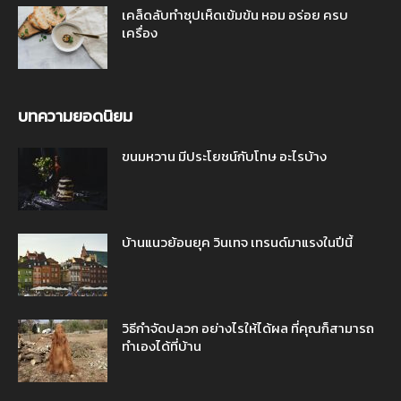
เคล็ดลับทำซุปเห็ดเข้มข้น หอม อร่อย ครบ
เครื่อง
บทความยอดนิยม
ขนมหวาน มีประโยชน์กับโทษ อะไรบ้าง
บ้านแนวย้อนยุค วินเทจ เทรนด์มาแรงในปีนี้
วิธีกำจัดปลวก อย่างไรให้ได้ผล ที่คุณก็สามารถ
ทำเองได้ที่บ้าน