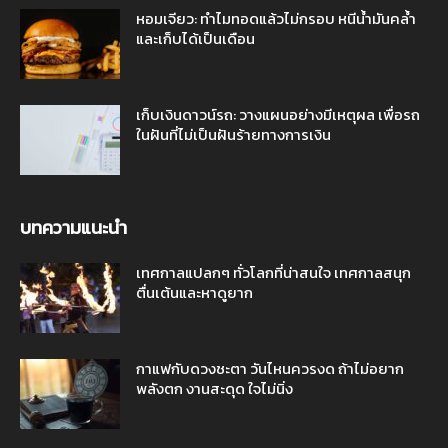
หอมเจียว: ทำไมทอดแล้วไม่กรอบ หนีน้ำมันคล้ำ
และเก็บได้เป็นเดือน
เก็บเงินดาวน์รถ: วางแผนอย่างมีเหตุผล เพื่อรถ
ในฝันที่ไม่เป็นฝันร้ายทางการเงิน
บทความแนะนำ
เทศกาลแปลกๆ ทั่วโลกที่น่าสนใจ เทศกาลสนุก
ตื่นเต้นและหาดูยาก
กาแฟกับดวงชะตา วันไหนควรงด ถ้าไม่อยาก
พลังตก งานสะดุด ใจไม่นิ่ง