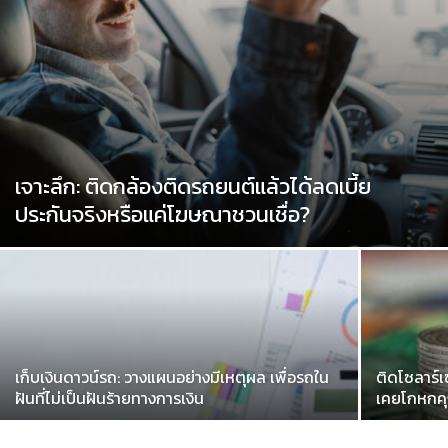
เจาะลึก: ติดกล้องติดรถยนต์แล้วได้ลดเบี้ย
ประกันจริงหรือแค่โฆษณาชวนเชื่อ?
เก็บเงินดาวน์รถ: วางแผนอย่างมีเหตุผล เพื่อรถใน
ติดโซลาร์เ
ฝันที่ไม่เป็นฝันร้ายทางการเงิน
เคยโกหกค