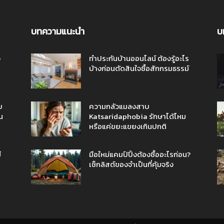
บทความแนะนำ
บ
ว
ทำประกันบ้านออนไลน์ ต้องรู้อะไร
บ้างก่อนตัดสินใจซื้อสักกรมธรรม์
บ
ความกลัวแมลงสาบ
น
Katsaridaphobia รักษาได้ไหม
หรือแค่ขยะแขยงเกินปกติ
ี
มือใหม่แคมป์ปิ้งต้องซื้ออะไรก่อน?
เช็กลิสต์ของจำเป็นที่คุ้มจริง