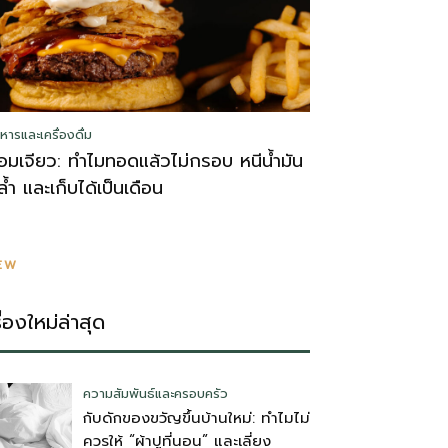
หารและเครื่องดื่ม
อมเจียว: ทำไมทอดแล้วไม่กรอบ หนีน้ำมัน
ล้ำ และเก็บได้เป็นเดือน
EW
รื่องใหม่ล่าสุด
ความสัมพันธ์และครอบครัว
กับดักของขวัญขึ้นบ้านใหม่: ทำไมไม่
ควรให้ “ผ้าปูที่นอน” และเลี่ยง