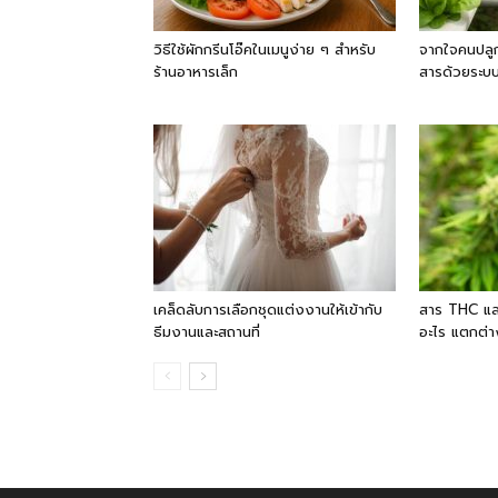
วิธีใช้ผักกรีนโอ๊คในเมนูง่าย ๆ สำหรับ
จากใจคนปลูก
ร้านอาหารเล็ก
สารด้วยระบบ
เคล็ดลับการเลือกชุดแต่งงานให้เข้ากับ
สาร THC แล
ธีมงานและสถานที่
อะไร แตกต่า