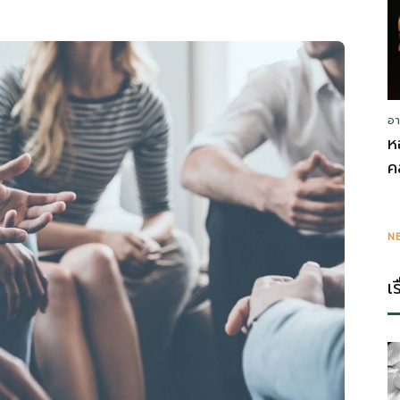
อา
ห
ค
N
เ