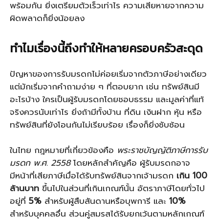
พร้อมกัน ยิ่งเตรียมตัวเร็วเท่าไร ความเสียหายจากความ
ผิดพลาดก็ยิ่งน้อยลง
ทำไมเรื่องนี้ถึงทำให้หลายครอบครัวสะดุด
ปัญหาของการรับมรดกไม่ค่อยเริ่มจากตัวภาษีอย่างเดียว
แต่มักเริ่มจากคำถามง่าย ๆ ที่ตอบยาก เช่น ทรัพย์สินมี
อะไรบ้าง ใครเป็นผู้รับมรดกโดยชอบธรรม และมูลค่าที่แท้
จริงควรนับเท่าไร ยิ่งถ้ามีทั้งบ้าน ที่ดิน เงินฝาก หุ้น หรือ
ทรัพย์สินที่ยังโอนกันไม่เรียบร้อย เรื่องก็ยิ่งซับซ้อน
ในไทย กฎหมายที่เกี่ยวข้องคือ
พระราชบัญญัติภาษีการรับ
มรดก พ.ศ. 2558
โดยหลักสำคัญคือ ผู้รับมรดกอาจ
มีหน้าที่เสียภาษีเมื่อได้รับทรัพย์สินจากเจ้ามรดก
เกิน 100
ล้านบาท
ขึ้นไปในส่วนที่เกินเกณฑ์นั้น อัตราภาษีโดยทั่วไป
อยู่ที่
5%
สำหรับผู้สืบสันดานหรือบุพการี และ
10%
สำหรับบุคคลอื่น ส่วนคู่สมรสได้รับยกเว้นตามหลักเกณฑ์