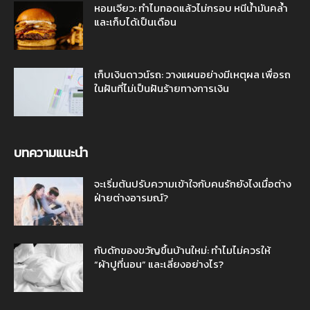
หอมเจียว: ทำไมทอดแล้วไม่กรอบ หนีน้ำมันคล้ำ
และเก็บได้เป็นเดือน
เก็บเงินดาวน์รถ: วางแผนอย่างมีเหตุผล เพื่อรถ
ในฝันที่ไม่เป็นฝันร้ายทางการเงิน
บทความแนะนำ
จะเริ่มต้นปรับความเข้าใจกับคนรักยังไงเมื่อต่าง
ฝ่ายต่างอารมณ์?
กับดักของขวัญขึ้นบ้านใหม่: ทำไมไม่ควรให้
“ผ้าปูที่นอน” และเลี่ยงอย่างไร?