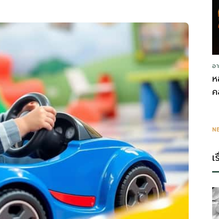
อา
ห
ค
N
เ