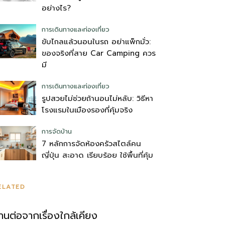
อย่างไร?
การเดินทางและท่องเที่ยว
ขับไกลแล้วนอนในรถ อย่าแพ็กมั่ว:
ของจริงที่สาย Car Camping ควร
มี
การเดินทางและท่องเที่ยว
รูปสวยไม่ช่วยถ้านอนไม่หลับ: วิธีหา
โรงแรมในเมืองรองที่คุ้มจริง
การจัดบ้าน
7 หลักการจัดห้องครัวสไตล์คน
ญี่ปุ่น สะอาด เรียบร้อย ใช้พื้นที่คุ้ม
ELATED
่านต่อจากเรื่องใกล้เคียง