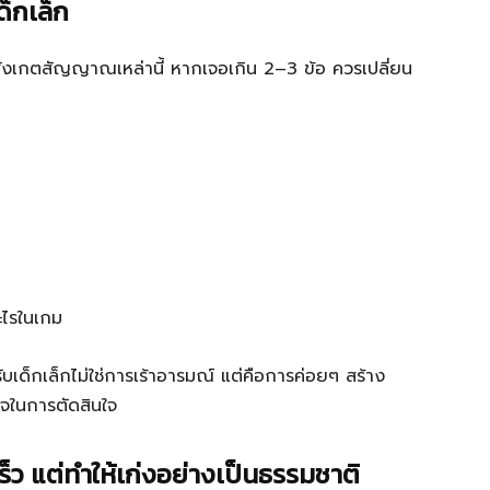
็กเล็ก
งสังเกตสัญญาณเหล่านี้ หากเจอเกิน 2–3 ข้อ ควรเปลี่ยน
ะไรในเกม
เด็กเล็กไม่ใช่การเร้าอารมณ์ แต่คือการค่อยๆ สร้าง
จในการตัดสินใจ
่งเร็ว แต่ทำให้เก่งอย่างเป็นธรรมชาติ