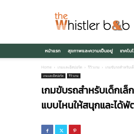
Thewhistlerbnb.c
หน้าแรก
สุขภาพและความเป็นอยู่
เทคโนโ
Home
เกมและอีสปอร์ต
รีวิวเกม
เกมขับรถสำหรับเด
เกมและอีสปอร์ต
รีวิวเกม
เกมขับรถสำหรับเด็กเล็
แบบไหนให้สนุกและได้พ