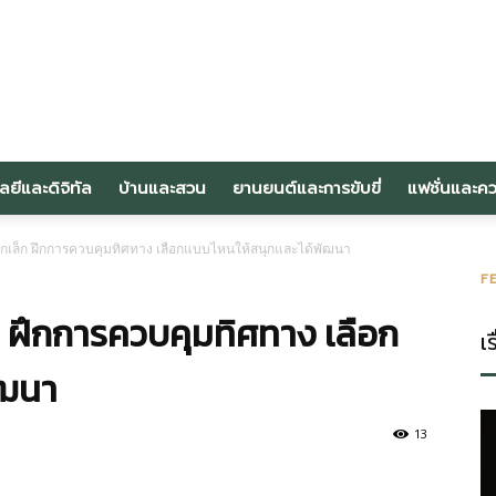
om
ลยีและดิจิทัล
บ้านและสวน
ยานยนต์และการขับขี่
แฟชั่นและค
็กเล็ก ฝึกการควบคุมทิศทาง เลือกแบบไหนให้สนุกและได้พัฒนา
F
ก ฝึกการควบคุมทิศทาง เลือก
เร
ัฒนา
13