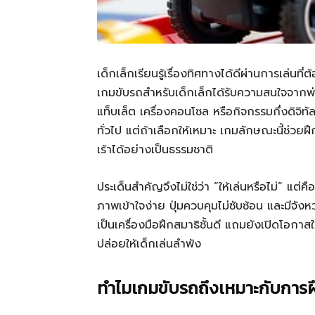
เด็กเล็กเรียนรู้เรื่องทิศทางได้ดีผ่านการเล่นที
เกมขับรถสำหรับเด็กเล็กได้รับความสนใจจากพ่อแม
แท็บเล็ต เครื่องคอนโซล หรือกิจกรรมกึ่งดิจ
ทั่วไป แต่ถ้าเลือกให้เหมาะ เกมลักษณะนี้ช่ว
เร้าได้อย่างเป็นธรรมชาติ
ประเด็นสำคัญจึงไม่ใช่ว่า “ให้เล่นหรือไม่” แต่
ภาพเข้าใจง่าย ปุ่มควบคุมไม่ซับซ้อน และมีจังห
เป็นเครื่องมือฝึกสมาธิชั้นดี แถมยังเปิดโอกาสให
ปล่อยให้เด็กเล่นลำพัง
ทำไมเกมขับรถถึงเหมาะกับการ