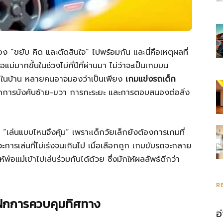
่ต้อง “ขยับ คิด และตัดสินใจ” ไปพร้อมกัน และนี่คือเหตุผลที่
่มากขึ้นในช่วงไม่กี่ปีที่ผ่านมา ไม่ว่าจะเป็นเกมบน
ิทัลในบ้าน หลายคนอาจมองว่าเป็นเพียง
เกมแข่งรถเด็ก
ยฝึกการบังคับซ้าย-ขวา การกะระยะ และการตอบสนองต่อสิ่ง
คือ “เล่นแบบไหนจึงคุ้ม” เพราะเด็กวัยเล็กยังต้องการเกมที่
วะการเล่นที่ไม่เร่งจนเกินไป เมื่อเลือกถูก เกมขับรถจะกลาย
้พ่อแม่เข้าไปเล่นร่วมกันได้ด้วย ซึ่งมักให้ผลลัพธ์ดีกว่า
R
ฝึกการควบคุมทิศทาง
อ