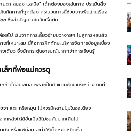
 “สายตา สมอง และมือ” เด็กต้องมองเส้นทาง ประเมินสิ่ง
ปในทิศทางที่ถูกต้อง กระบวนการนี้ช่วยวางพื้นฐานเรื่อง
ion
ซึ่งสำคัญมากในวัยเริ่มต้น
่อยไป เริ่มจากการเลี้ยวซ้ายขวาง่ายๆ ไปสู่การหลบสิ่ง
ที่เหมาะสม นี่คือการฝึกทักษะบริหารจัดการข้อมูลเบื้อง
ย่างเดียว ซึ่งมักกระตุ้นอารมณ์มากกว่าการเรียนรู้
ล็กที่พ่อแม่ควรดู
ล่านี้ก่อนเสมอ เพราะเป็นตัวแยกชัดเจนระหว่างเกมที่
-ขวา แตะ หรือหมุน ไม่ควรมีหลายปุ่มในจอเดียว
กหลังได้ดีขึ้นเมื่อสีไม่ชนกันมากเกินไป
อนดัง หรือแพ้บ่อย จะทำให้เด็กหงุดหงิดเร็ว