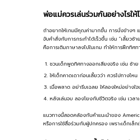
พ่อแม่ควรเล่นร่วมกันอย่างไรให้
ถ้าอยากให้เกมมีคุณค่ามากขึ้น การนั่งข้างๆ แล
จับคำสั่งกับการกระทำได้เร็วขึ้น เช่น “เลี้ยวซ
คือการเติมภาษาลงไปในเกม ทำให้การฝึกทิศทาง
ชวนเด็กพูดทิศทางออกเสียงจริง เช่น ซ้า
ให้เด็กคาดเดาก่อนเลี้ยวว่า ควรไปทางไหน
เมื่อพลาด อย่ารีบเฉลย ให้ลองใหม่อย่างใจเ
หลังเล่นจบ ลองโยงกับชีวิตจริง เช่น เวลาเ
แนวทางนี้สอดคล้องกับคำแนะนำของ American
หรือการใช้สื่อร่วมกับผู้ปกครอง เพราะเด็กเล็กเรีย