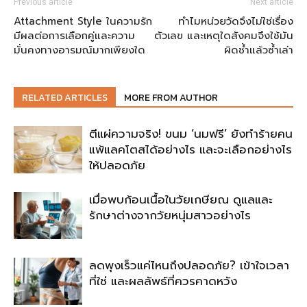
Previous article
Next article
Attachment Style ในความรัก
ทำไมหน่วยวัดจึงไม่ใช่เรื่อง
มีผลต่อการเลือกคู่และความ
ตัวเลข และเหตุใดสังคมจึงใช้มัน
มั่นคงทางอารมณ์มากเพียงใด
ผิดซ้ำแล้วซ้ำเล่า
RELATED ARTICLES
MORE FROM AUTHOR
ตีแผ่ความจริง! ขนม ‘นมฟรี’ ยังทำร้ายคน
แพ้แลคโตสได้อย่างไร และจะเลือกอย่างไร
ให้ปลอดภัย
เมื่อพบก้อนเนื้อในวัยเกษียณ ดูแลและ
รักษาต่างจากวัยหนุ่มสาวอย่างไร
ลดพุงเร็วแค่ไหนถึงปลอดภัย? เข้าใจเวลา
ที่ใช่ และผลลัพธ์ที่ควรคาดหวัง