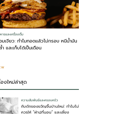
หารและเครื่องดื่ม
อมเจียว: ทำไมทอดแล้วไม่กรอบ หนีน้ำมัน
ล้ำ และเก็บได้เป็นเดือน
EW
รื่องใหม่ล่าสุด
ความสัมพันธ์และครอบครัว
กับดักของขวัญขึ้นบ้านใหม่: ทำไมไม่
ควรให้ “ผ้าปูที่นอน” และเลี่ยง