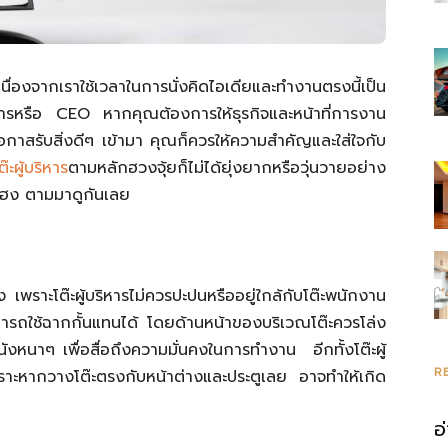
นื่องจากเราใช้เวลาในการนั่งคิดไอเดียและทำงานตรงนี้เป็น
ิหารหรือ CEO หากคุณต้องการให้ธุรกิจและหน้าที่การงาน
อกาสรับสิ่งดีๆ เข้ามา คุณก็ควรให้ความสำคัญและใส่ใจกับ
ต๊ะผู้บริหาร
ตามหลักฮวงจุ้ยก็ไม่ได้ยุ่งยากหรือวุ่นวายอย่าง
างเฮง ตามมาดูกันเลย
 เพราะโต๊ะผู้บริหารไม่ควรปะปนหรืออยู่ใกล้กับโต๊ะพนักงาน
มารถใช้ฉากกั้นแทนได้ โดยด้านหน้าของบริเวณโต๊ะควรโล่ง
นังหนาๆ เพื่อสื่อถึงความมั่นคงในการทำงาน อีกทั้งโต๊ะผู้
R
เพราะหากวางโต๊ะตรงกับหน้าต่างและประตูเลย อาจทำให้เกิด
อ