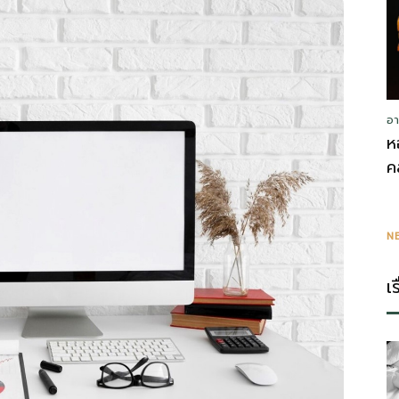
อา
ห
ค
N
เ