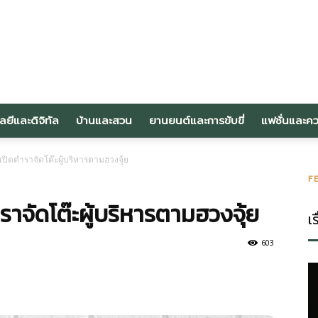
om
ลยีและดิจิทัล
บ้านและสวน
ยานยนต์และการขับขี่
แฟชั่นและค
ง! เปิดตำราจัดโต๊ะผู้บริหารตามฮวงจุ้ย
F
ดตำราจัดโต๊ะผู้บริหารตามฮวงจุ้ย
เร
603