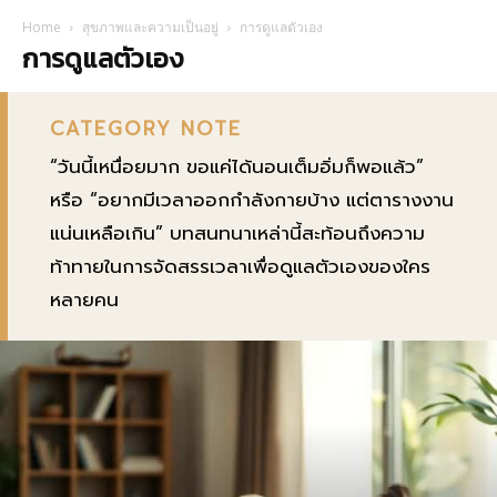
Home
สุขภาพและความเป็นอยู่
การดูแลตัวเอง
การดูแลตัวเอง
CATEGORY NOTE
“วันนี้เหนื่อยมาก ขอแค่ได้นอนเต็มอิ่มก็พอแล้ว”
หรือ “อยากมีเวลาออกกำลังกายบ้าง แต่ตารางงาน
แน่นเหลือเกิน” บทสนทนาเหล่านี้สะท้อนถึงความ
ท้าทายในการจัดสรรเวลาเพื่อดูแลตัวเองของใคร
หลายคน