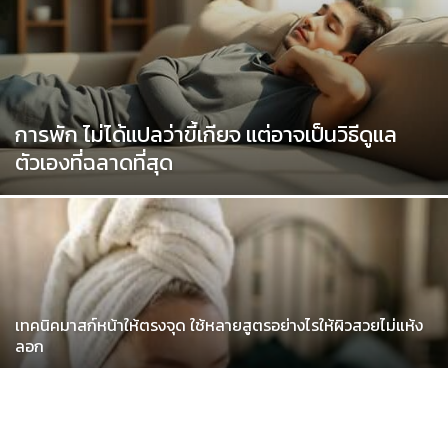
การพัก ไม่ได้แปลว่าขี้เกียจ แต่อาจเป็นวิธีดูแล
ตัวเองที่ฉลาดที่สุด
เทคนิคมาสก์หน้าให้ตรงจุด ใช้หลายสูตรอย่างไรให้ผิวสวยไม่แห้ง
ลอก