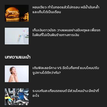
หอมเจียว: ทำไมทอดแล้วไม่กรอบ หนีน้ำมันคล้ำ
และเก็บได้เป็นเดือน
เก็บเงินดาวน์รถ: วางแผนอย่างมีเหตุผล เพื่อรถ
ในฝันที่ไม่เป็นฝันร้ายทางการเงิน
บทความแนะนำ
เติมฟิลเลอร์คาง VS ฉีดโบท็อกซ์ แบบไหนปรับ
รูปคางได้ดีกว่ากัน?
ระบบกันสะเทือนรถยนต์ มีส่วนไหนบ้าง มีหน้าที่
อะไร