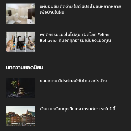
แผ่นยิปซัม ตัดง่าย ใช้ดี มีประโยชน์หลากหลาย
เพื่อบ้านในฝัน
พฤติกรรมแมวไม่ได้สุ่ม! เปิดโลก Feline
Behavior ที่บอกทุกอารมณ์ของแมวคุณ
บทความยอดนิยม
ขนมหวาน มีประโยชน์กับโทษ อะไรบ้าง
บ้านแนวย้อนยุค วินเทจ เทรนด์มาแรงในปีนี้