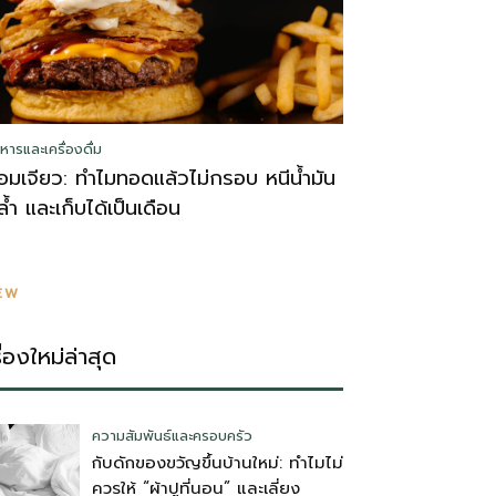
หารและเครื่องดื่ม
อมเจียว: ทำไมทอดแล้วไม่กรอบ หนีน้ำมัน
ล้ำ และเก็บได้เป็นเดือน
EW
รื่องใหม่ล่าสุด
ความสัมพันธ์และครอบครัว
กับดักของขวัญขึ้นบ้านใหม่: ทำไมไม่
ควรให้ “ผ้าปูที่นอน” และเลี่ยง