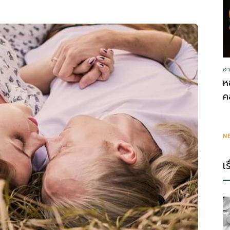
อา
ห
ค
N
เ