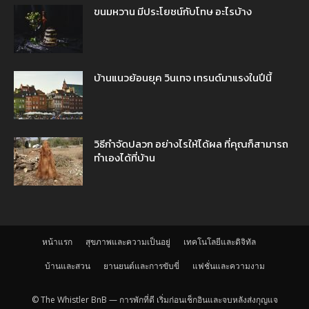
ขนมหวาน มีประโยชน์กับโทษ อะไรบ้าง
บ้านแนวย้อนยุค วินเทจ เทรนด์มาแรงในปีนี้
วิธีกำจัดปลวก อย่างไรให้ได้ผล ที่คุณก็สามารถ
ทำเองได้ที่บ้าน
หน้าแรก
สุขภาพและความเป็นอยู่
เทคโนโลยีและดิจิทัล
บ้านและสวน
ยานยนต์และการขับขี่
แฟชั่นและความงาม
© The Whistler BnB — การพักที่ดี เริ่มก่อนเช็กอินและจบหลังส่งกุญแจ