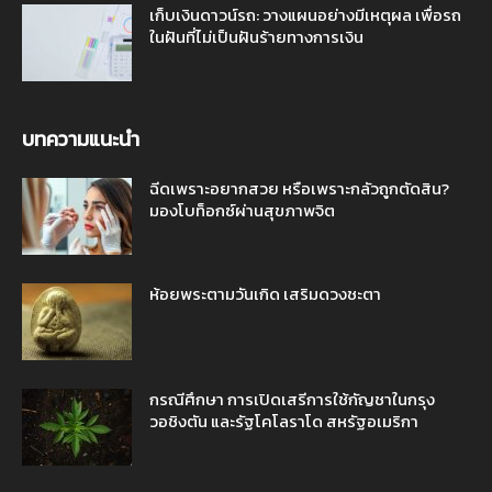
เก็บเงินดาวน์รถ: วางแผนอย่างมีเหตุผล เพื่อรถ
ในฝันที่ไม่เป็นฝันร้ายทางการเงิน
บทความแนะนำ
ฉีดเพราะอยากสวย หรือเพราะกลัวถูกตัดสิน?
มองโบท็อกซ์ผ่านสุขภาพจิต
ห้อยพระตามวันเกิด เสริมดวงชะตา
กรณีศึกษา การเปิดเสรีการใช้กัญชาในกรุง
วอชิงตัน และรัฐโคโลราโด สหรัฐอเมริกา