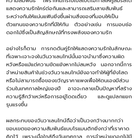
ความสัมพันธ์ เพราะคัมภีร์ไบเบิลเปิดโอกาสให้คู่สมรสได้
แสดงความรักใคร่ต่อกันและสามารถเสริมสายสัมพันธ์
ระหว่างกันให้แน่นแฟ้นยิ่งขึ้นผ่านสิ่งของที่มอบให้เป็น
ตัวแทนของความรักที่มีให้กัน ตัวอย่างเช่น การมอบช่อ
ดอกไม้ซึ่งเป็นสัญลักษณ์ที่ทรงพลังของความรัก
อย่างไรก็ตาม การกดดันคู่รักให้แสดงความรักในลักษณะ
ที่เฉพาะเจาะจงในวันวาเลนไทน์นั้นอาจนำมาซึ่งความผิด
หวังหรือแม้แต่ความขัดแย้งหากไม่สมหวัง นอกจากนี้การ
จำหน่ายสินค้าในช่วงวันวาเลนไทน์ยังอาจทำให้ผู้ที่ยังโสด
หรือไม่สามารถซื้อของขวัญราคาแพงเพื่อให้ตนเองมีส่วน
ร่วมในเทศกาลใหญ่ของปี อาจจะกลายเป็นปัญหาที่สร้าง
ความรู้สึกว้าเหว่หรือการอยู่โดดเดี่ยว และดูแปลกแยก
รุนแรงขึ้น
ผลกระทบของวันวาเลนไทน์ถือว่าเป็นวงกว้างมากกว่า
ขอบเขตของความสัมพันธ์แบบโรแมนติกยิ่งกว่าที่เราคาด
คิดไว้ เพราะเมื่อใกล้ถึงวันเทศกาล การจำหน่ายดอกไม้มี