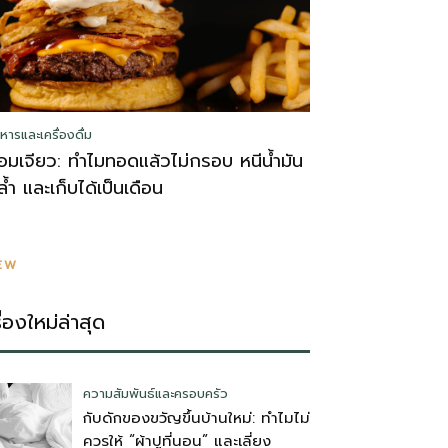
หารและเครื่องดื่ม
อมเจียว: ทำไมทอดแล้วไม่กรอบ หนีน้ำมัน
ล้ำ และเก็บได้เป็นเดือน
EW
รื่องใหม่ล่าสุด
ความสัมพันธ์และครอบครัว
กับดักของขวัญขึ้นบ้านใหม่: ทำไมไม่
ควรให้ “ผ้าปูที่นอน” และเลี่ยง