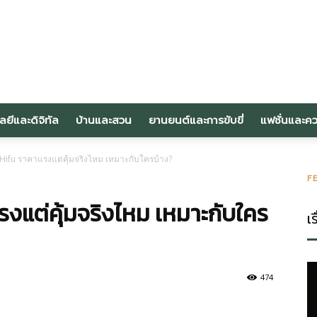
om
ลยีและดิจิทัล
บ้านและสวน
ยานยนต์และการขับขี่
แฟชั่นและค
 Hifu ราคาแรงแต่คุ้มจริงไหม เหมาะกับใครบ้าง?
F
รงแต่คุ้มจริงไหม เหมาะกับใคร
เร
474