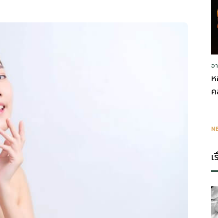
อา
ห
ค
N
เ