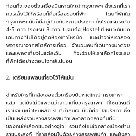
ก่อนที่จะจองตั๋วเครื่องบินหาดใหญ่-กรุงเทพฯ สิ่งแรกที่เรา
ควรเล็งไว้ให้พร้อมก็คือเรื่องของที่พัก โดยที่พักใน
กรุงเทพฯ นั้นก็มีอยู่ด้วยกันหลายประเภท ทั้งโรงแรมระดับ
4-5 ดาว โรงแรม 3 ดาว ไปจนถึง Hostel ที่เหมาะกับนัก
เดินทางที่ไม่ได้อยู่ติดห้องเท่าไหร่นัก แนะนำว่าให้เราลอง
พิจารณาจากสไตล์การเที่ยว จำนวนคนที่เดินทางมาด้วย
และแพลตเที่ยวในแต่ละวัน ก็จะช่วยให้เราเลือกโรงแรม
ที่พักได้อย่างตอบโจทย์แน่นอน
เตรียมแพลนเที่ยวไว้ให้แม่น
สำหรับใครที่ใกล้จะจองตั๋วเครื่องบินหาดใหญ่-กรุงเทพฯ
แล้ว แต่ยังไม่มีแพลนว่าจะมาเที่ยวกรุงเทพฯ ที่โซนไหนดี
เราขอแนะนำโซนหลัก ๆ ที่น่าสนใจ นั่นก็คือ โซนรัชดา ซึ่ง
เป็นแหล่งรวมห้างสรรพสินค้าและตลาดกลางคืนที่มี
ของกินให้เลือกชิมอย่างจุใจ รวมถึงโซนใจกลางเมืองย่าน
ราชประสงค์ ที่รายล้อมไปด้วยห้างสรรพสินค้า และยังสา