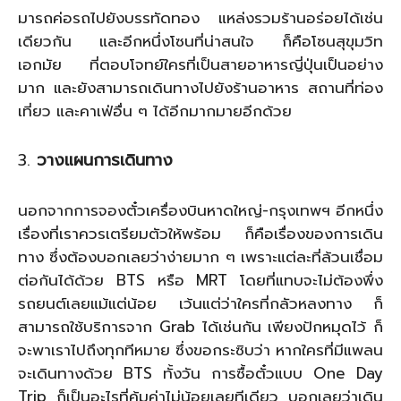
มารถค่อรถไปยังบรรทัดทอง แหล่งรวมร้านอร่อยได้เช่น
เดียวกัน และอีกหนึ่งโซนที่น่าสนใจ ก็คือโซนสุขุมวิท
เอกมัย ที่ตอบโจทย์ใครที่เป็นสายอาหารญี่ปุ่นเป็นอย่าง
มาก และยังสามารถเดินทางไปยังร้านอาหาร สถานที่ท่อง
เที่ยว และคาเฟ่อื่น ๆ ได้อีกมากมายอีกด้วย
วางแผนการเดินทาง
นอกจากการจองตั๋วเครื่องบินหาดใหญ่-กรุงเทพฯ อีกหนึ่ง
เรื่องที่เราควรเตรียมตัวให้พร้อม ก็คือเรื่องของการเดิน
ทาง ซึ่งต้องบอกเลยว่าง่ายมาก ๆ เพราะแต่ละที่ล้วนเชื่อม
ต่อกันได้ด้วย BTS หรือ MRT โดยที่แทบจะไม่ต้องพึ่ง
รถยนต์เลยแม้แต่น้อย เว้นแต่ว่าใครที่กลัวหลงทาง ก็
สามารถใช้บริการจาก Grab ได้เช่นกัน เพียงปักหมุดไว้ ก็
จะพาเราไปถึงทุกทีหมาย ซึ่งขอกระซิบว่า หากใครที่มีแพลน
จะเดินทางด้วย BTS ทั้งวัน การซื้อตั๋วแบบ One Day
Trip ก็เป็นอะไรที่คุ้มค่าไม่น้อยเลยทีเดียว บอกเลยว่าเดิน