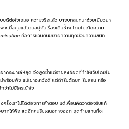
ป
ุกแบบดีต่อใจเสมอ ความจริงแล้ว บางบทสนทนาช่วยเยียวยา
าะเมื่อคุยแล้ววนอยู่กับเรื่องเดิมซ้ำๆ โดยไม่เกิดความ
umination
คือการชวนกันขยายความทุกข์จนความสนิท
อยากระบายให้สุด จึงพูดซ้ำแต่รายละเอียดที่ทำให้เจ็บโดยไม่
่พร้อมฟัง แม้เขาจะหวังดี แต่ถ้ารีบตัดบท รีบสอน หรือ
กว่าไม่มีใครเข้าใจ
งครั้งเราไม่ได้ต้องการคำตอบ แต่เพื่อนคิดว่าต้องรีบแก้
อยากให้ฟัง แต่อีกคนรีบเสนอทางออก สุดท้ายแทนที่จะ