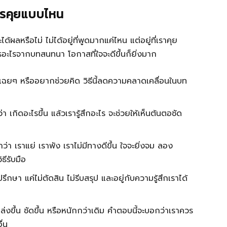
ควรคุยแบบไหน
ได้ผลหรือไม่ ไม่ได้อยู่ที่พูดมากแค่ไหน แต่อยู่ที่เราคุย
ารอะไรจากบทสนทนา โอกาสที่ใจจะดีขึ้นก็ยิ่งมาก
ังเฉยๆ หรืออยากช่วยคิด วิธีนี้ลดความคลาดเคลื่อนในบท
 เกิดอะไรขึ้น แล้วเรารู้สึกอะไร จะช่วยให้เห็นต้นตอชัด
่า เราแย่ เราพัง เราไม่มีทางดีขึ้น ใจจะยิ่งจม ลอง
ธีรับมือ
รึกษา แค่ไม่ตัดสิน ไม่รีบสรุป และอยู่กับความรู้สึกเราได้
่งขึ้น ชัดขึ้น หรือหนักกว่าเดิม คำตอบนี้จะบอกว่าเราควร
ื่น