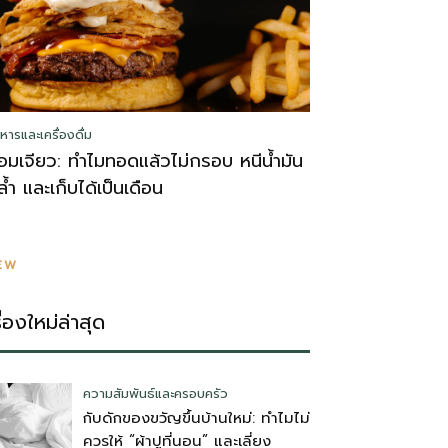
หารและเครื่องดื่ม
อมเจียว: ทำไมทอดแล้วไม่กรอบ หนีน้ำมัน
ล้ำ และเก็บได้เป็นเดือน
EW
รื่องใหม่ล่าสุด
ความสัมพันธ์และครอบครัว
กับดักของขวัญขึ้นบ้านใหม่: ทำไมไม่
ควรให้ “ผ้าปูที่นอน” และเลี่ยง