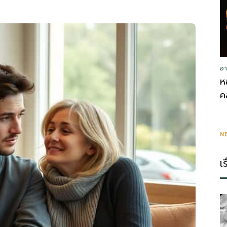
อา
ห
ค
N
เ