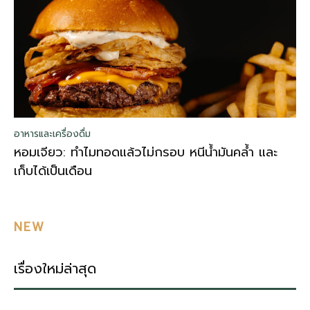
อาหารและเครื่องดื่ม
หอมเจียว: ทำไมทอดแล้วไม่กรอบ หนีน้ำมันคล้ำ และ
เก็บได้เป็นเดือน
NEW
เรื่องใหม่ล่าสุด