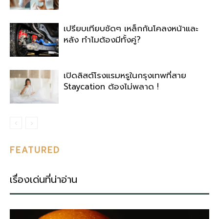
เปรียบเทียบชัดๆ เหล็กกันโคลงหน้าและ
หลัง ทำไมต้องมีทั้งคู่?
เปิดลิสต์โรงแรมหรูในกรุงเทพที่สาย
Staycation ต้องไม่พลาด !
FEATURED
เรื่องเด่นที่น่าอ่าน