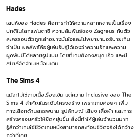
Hades
เสน่ห์ของ Hades คือการทำให้ความหลากหลายเป็นเรื่อง
ปกติในโลกแฟนตาซี ความสัมพันธ์ของ Zagreus กับตัว
ละครรอบตัวถูกเล่าอย่างมั่นใจและไม่พยายามอธิบายเกิน
จำเป็น ผลลัพธ์คือผู้เล่นรับรู้ได้เองว่าความรักและความ
ผูกพันมีได้หลายรูปแบบ โดยที่เกมยังคงสนุก เร็ว และมี
สไตล์จัดจ้านเหมือนเดิม
The Sims 4
แม้จะไม่ใช่เกมเนื้อเรื่องเข้ม แต่ความ Inclusive ของ The
Sims 4 สำคัญในระดับโครงสร้าง เพราะเกมค่อยๆ เพิ่ม
ทางเลือกด้านสรรพนาม รูปลักษณ์ เสียง เสื้อผ้า และการ
สร้างครอบครัวให้ยืดหยุ่นขึ้น สิ่งนี้ทำให้ผู้เล่นจำนวนมาก
รู้สึกว่าเกมใช้ชีวิตเกมหนึ่งสามารถสะท้อนชีวิตจริงได้กว้าง
กว่าที่เคย