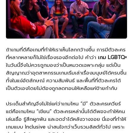
ถ้าเกมที่ดีคือเกมที่ทำให้เราเห็นโลกกว้างขึ้น การมีตัวละคร
ที่หลากหลายก็ไม่ใช่เรื่องรองอีกต่อไป คำว่า
เกม LGBTQ+
ในวันนี้จึงไม่ควรถูกมองว่าเป็นหมวดเฉพาะกลุ่ม แต่เป็น
สัญญาณว่าอุตสาหกรรมเกมเริ่มเล่าเรื่องมนุษย์ได้ครบขึ้น
ทั้งในแง่อัตลักษณ์ ความสัมพันธ์ และพื้นที่ที่ตัวละครได้
เป็นตัวเองโดยไม่ต้องถูกลดทอนให้เหลือแค่ป้ายกำกับ
ประเด็นสำคัญจึงไม่ใช่แค่ว่าเกมไหน “มี” ตัวละครเควียร์
แต่คือเกมไหน “เขียน” ตัวละครเหล่านั้นได้ดีพอจะทำให้คน
เล่นเชื่อ รู้สึกผูกพัน และจดจำได้หลังวางจอย นี่เองที่ทำให้
เกมแบบ Inclusive น่าสนใจกว่าเว็บรวมลิสต์ทั่วไป เพราะ