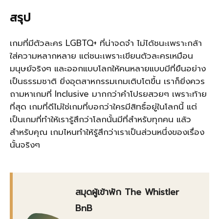
สรุป
เกมที่มีตัวละคร LGBTQ+ ที่น่าจดจำ ไม่ได้ชนะเพราะกล้า
ใส่ความหลากหลาย แต่ชนะเพราะเขียนตัวละครเหมือน
มนุษย์จริงๆ และออกแบบโลกให้คนหลายแบบมีที่ยืนอย่าง
เป็นธรรมชาติ ยิ่งอุตสาหกรรมเกมเติบโตขึ้น เราก็ยิ่งควร
ถามหาเกมที่ Inclusive มากกว่าคำโปรยสวยๆ เพราะท้าย
ที่สุด เกมที่ดีไม่ใช่เกมที่บอกว่าใครมีสิทธิ์อยู่ในโลกนี้ แต่
เป็นเกมที่ทำให้เรารู้สึกว่าโลกนั้นมีที่สำหรับทุกคน แล้ว
สำหรับคุณ เกมไหนทำให้รู้สึกว่าเราเป็นส่วนหนึ่งของเรื่อง
นั้นจริงๆ
สมุดผู้เข้าพัก The Whistler
BnB