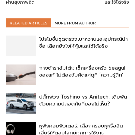
ผ่านสุขภาพจิต
และใช้ได้จริง
RELATED ARTICLES
MORE FROM AUTHOR
โปรโมชั่นชุดตรวจเบาหวานและอุปกรณ์น่า
ซื้อ เลือกยังไงให้คุ้มและใช้ได้จริง
กางตำราล้มโต๊ะ: เช็กเครื่องครัว Seagull
ของแท้ ไม่ต้องจับผิดแค่ดูที่ ‘ความรู้สึก’
ปลั๊กพ่วง Toshino vs Anitech: เดิมพัน
ด้วยความปลอดภัยที่มองไม่เห็น?
หูฟังคอมพิวเตอร์: เลือกครอบหูหรืออิน
เอียร์ให้ตอบโจทย์ทุกการใช้งาน