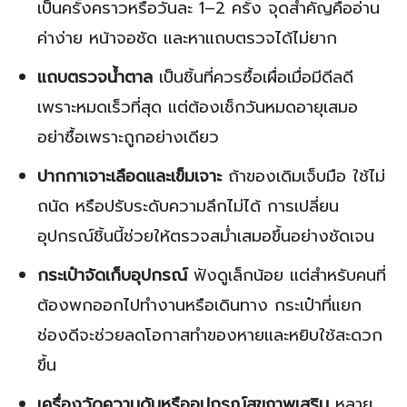
เป็นครั้งคราวหรือวันละ 1–2 ครั้ง จุดสำคัญคืออ่าน
ค่าง่าย หน้าจอชัด และหาแถบตรวจได้ไม่ยาก
แถบตรวจน้ำตาล
เป็นชิ้นที่ควรซื้อเผื่อเมื่อมีดีลดี
เพราะหมดเร็วที่สุด แต่ต้องเช็กวันหมดอายุเสมอ
อย่าซื้อเพราะถูกอย่างเดียว
ปากกาเจาะเลือดและเข็มเจาะ
ถ้าของเดิมเจ็บมือ ใช้ไม่
ถนัด หรือปรับระดับความลึกไม่ได้ การเปลี่ยน
อุปกรณ์ชิ้นนี้ช่วยให้ตรวจสม่ำเสมอขึ้นอย่างชัดเจน
กระเป๋าจัดเก็บอุปกรณ์
ฟังดูเล็กน้อย แต่สำหรับคนที่
ต้องพกออกไปทำงานหรือเดินทาง กระเป๋าที่แยก
ช่องดีจะช่วยลดโอกาสทำของหายและหยิบใช้สะดวก
ขึ้น
เครื่องวัดความดันหรืออุปกรณ์สุขภาพเสริม
หลาย