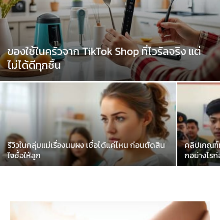
ของใช้ในครัวจาก TikTok Shop ที่ไวรัลจริง แต่
ไม่ได้ดีทุกชิ้น
รีวิวในกลุ่มแม่เรื่องนมผง เชื่อได้แค่ไหน ก่อนตัดสิน
คลิปเกณฑ์ท
ใจซื้อให้ลูก
กอย่างไรก่