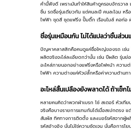
คำนี้ฟังดี เพราะมันทำให้สินค้าดูครอบจักรวาล 
ชิ้น รถชื่อรุ่นเดียวกัน แต่คนละปี คนละโฉม หร
ไฟฟ้า ชุดสี ชุดแฟริ่ง ปั๊มติ๊ก เรือนไมล์ คอ
ชื่อรุ่นเหมือนกัน ไม่ได้แปลว่าชิ้นส่ว
ปัญหาคลาสสิกคือคนดูแค่ชื่อใหญ่ของรถ เช่น 
ผลิตจริงจะไล่ละเอียดกว่านั้น เช่น ปีผลิต รุ่นย
อะไหล่ภายนอกอย่างแฟริ่งหรือไฟหน้า ความต่างแ
ไฟฟ้า ความต่างแค่หัวปลั๊กหรือค่าความต้านทา
อะไหล่สิ้นเปลืองยังพลาดได้ ถ้าเช็กไ
หลายคนคิดว่าพวกผ้าเบรก โซ่ สเตอร์ หัวเทีย
จริงคือบางรายการแทนกันได้เมื่อสเปกตรง แ
สัมผัส ทิศทางการติดตั้ง และเบอร์รหัสจากผู้ผลิ
รหัสอ้างอิง นั่นไม่ใช่ความชัดเจน นั่นคือการโย