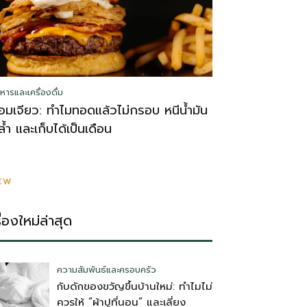
หารและเครื่องดื่ม
อมเจียว: ทำไมทอดแล้วไม่กรอบ หนีน้ำมัน
ล้ำ และเก็บได้เป็นเดือน
EW
รื่องใหม่ล่าสุด
ความสัมพันธ์และครอบครัว
กับดักของขวัญขึ้นบ้านใหม่: ทำไมไม่
ควรให้ “ผ้าปูที่นอน” และเลี่ยง