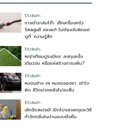
รีวิวสินค้า
กางตำราล้มโต๊ะ: เช็กเครื่องครัว
Seagull ของแท้ ไม่ต้องจับผิดแค่
ดูที่ ‘ความรู้สึก’
รีวิวสินค้า
หญ้าเทียมปูระเบียง: ลงทุนครั้ง
เดียวจบ หรือแค่สร้างภาระเพิ่ม?
รีวิวสินค้า
หมอนข้าง vs หมอนรองขา: เข้าใจ
ผิด ชีวิตปวดหลังไม่จบสิ้น
รีวิวสินค้า
เลิกฉีดสเปรย์! เปิดโปงสาเหตุและวิธี
กำจัดกลิ่นในบ้านแบบยั่งยืน