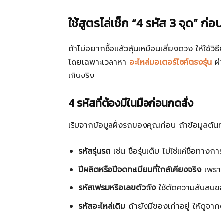
ใช้สูตรไล่เช็ก “4 รหัส 3 จุด” ก่อ
ถ้าไม่อยากซื้อแล้วลุ้นเหมือนเสี่ยงดวง ให้ใช้วิธ
โดยเฉพาะเวลาหา
อะไหล่มอเตอร์ไซค์ตรงรุ่น
ผ่
เกินจริง
4 รหัสที่ต้องมีในมือก่อนกดสั่ง
เริ่มจากข้อมูลฝั่งรถของคุณก่อน ถ้าข้อมูลต้น
รหัสรุ่นรถ
เช่น ชื่อรุ่นเต็ม ไม่ใช่แค่ชื่อท
ปีผลิตหรือปีจดทะเบียนที่ใกล้เคียงจริง
เพราะ
รหัสเฟรมหรือเลขตัวถัง
ใช้ตัดความสับสนขอ
รหัสอะไหล่เดิม
ถ้ายังมีของเก่าอยู่ ให้ดูจาก