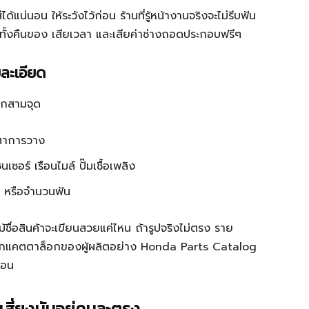
ด้แน่นอน ให้ระวังไว้ก่อน ร้านที่รู้หน้างานจริงจะไม่รีบฟัน
 มีทั้งคืนของ เสียเวลา และเสียค่าช่างถอดประกอบฟรีๆ
ยละเอียด
อีกสามจุด
ศาการวาง
ซอร์ เรือนไมล์ ปั๊มเชื้อเพลิง
หรือจำนวนฟัน
้ชื่อสินค้าจะเขียนสวยแค่ไหน ถ้ารูปจริงไม่ตรง ราย
งจากแคตตาล็อกของผู้ผลิตอย่าง Honda Parts Catalog
โอน
สี่ยงมันอยู่คนละตรง