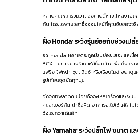
หลายคนเหมารวมว่าสองค่ายนี้หาอะไหล่ง่ายเหมือ
กัน โดยเฉพาะเวลาซื้อออนไลน์ที่คุณจับของจริง
ฝั่ง Honda: ระวังรุ่นย่อยกับช่วงเปลี
รถ Honda หลายตระกูลมีรุ่นย่อยเยอะ และชื่อ
PCX คนขายบางร้านจะใช้ชื่อกว้างเพื่อดึงทรา
แฟริ่ง ไฟหน้า ชุดสวิตช์ หรือเรือนไมล์ อย่าดู
รูปเทียบจุดยึดทุกมุม
อีกจุดที่พลาดกันบ่อยคืออะไหล่เครื่องและระบบเชื
คนละเบอร์กัน ถ้าซื้อผิด อาการจะไม่ใช่แค่ใส่ไม
ซึ่งแย่กว่าเดิมอีก
ฝั่ง Yamaha: ระวังปลั๊กไฟ ขนาด แล