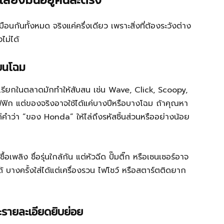
นกันทั้งหมด จริงแค่ครึ่งเดียว เพราะสิ่งที่ต้องระวังต่าง
ไม่ได้
่ยนโฉม
เรียกในตลาดมักทำให้สับสน เช่น Wave, Click, Scoopy,
ฟฟิก แต่ของจริงอาจใช้ได้แค่บางปีหรือบางโฉม ถ้าคุณหา
แค่คำว่า “ของ Honda” ให้ไล่ถึงรหัสชิ้นส่วนหรืออย่างน้อย
้อเพลิง ชื่อรุ่นใกล้กัน แต่หัวฉีด ปั๊มติ๊ก หรือเซนเซอร์อาจ
่ได้ บางครั้งใส่ได้แต่เครื่องรวน ไฟโชว์ หรือสตาร์ตติดยาก
ะรายละเอียดยิบย่อย