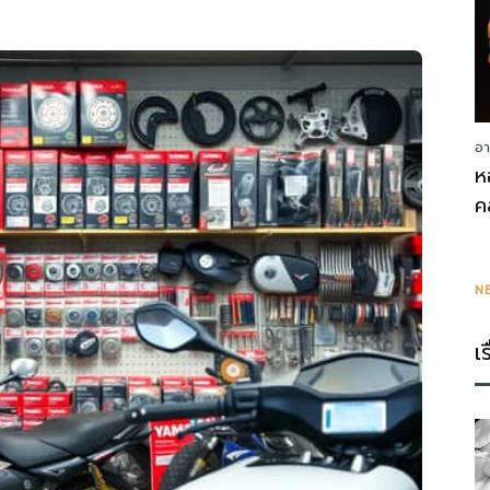
อา
ห
ค
N
เ