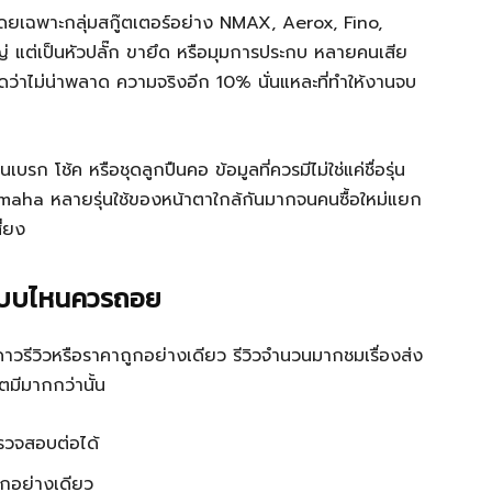
โดยเฉพาะกลุ่มสกู๊ตเตอร์อย่าง NMAX, Aerox, Fino,
่ แต่เป็นหัวปลั๊ก ขายึด หรือมุมการประกบ หลายคนเสีย
ดว่าไม่น่าพลาด ความจริงอีก 10% นั่นแหละที่ทำให้งานจบ
บรก โช้ค หรือชุดลูกปืนคอ ข้อมูลที่ควรมีไม่ใช่แค่ชื่อรุ่น
amaha หลายรุ่นใช้ของหน้าตาใกล้กันมากจนคนซื้อใหม่แยก
ี่ยง
ะแบบไหนควรถอย
ดาวรีวิวหรือราคาถูกอย่างเดียว รีวิวจำนวนมากชมเรื่องส่ง
กตมีมากกว่านั้น
รวจสอบต่อได้
อกอย่างเดียว