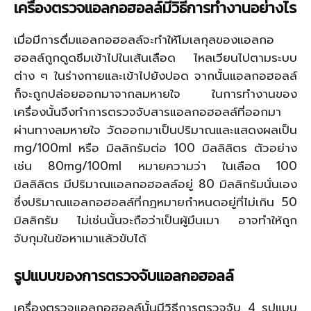
เครื่องตรวจแอลกอฮอลล์มีวิธีการทำงานอย่างไร
เมื่อมีการดื่มแอลกอฮอลล์จะทำให้โมเลกุลของแอลกอ
ฮอลล์ถูกดูดซึมเข้าไปในเส้นเลือด ไหลเวียนไปตามระบบ
ต่าง ๆ ในร่างกายและเข้าไปยังปอด จากนั้นแอลกอฮอลล์
ก็จะถูกปล่อยออกมาจากลมหายใจ ในการทำงานของ
เครื่องนั้นจึงทำการตรวจจับสารแอลกอฮอลล์ที่ออกมา
ผ่านทางลมหายใจ วัดออกมาเป็นปริมาณและแสดงผลเป็น
mg/100ml หรือ มิลลิกรัมต่อ 100 มิลลิลิตร ตัวอย่าง
เช่น 80mg/100ml หมายความว่า ในเลือด 100
มิลลิลิตร มีปริมาณแอลกอฮอลล์อยู่ 80 มิลลิกรัมนั่นเอง
ซึ่งปริมาณแอลกอฮอลล์ที่กฏหมายกำหนดอยู่ที่ไม่เกิน 50
มิลลิกรัม ไม่เช่นนั้นจะถือว่าเป็นผู้มึนเมา อาจทำให้ถูก
จับกุมในข้อหาเมาแล้วขับได้
รูปแบบของการตรวจจับแอลกอฮอลล์
เครื่องตรวจแอลกอฮอลล์นั้นมีวิธีการตรวจจับ 4 รูปแบบ