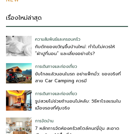
เรื่องใหม่ล่าสุด
ความสัมพันธ์และครอบครัว
กับดักของขวัญขึ้นบ้านใหม่: ทำไมไม่ควรให้
“ผ้าปูที่นอน” และเลี่ยงอย่างไร?
การเดินทางและท่องเที่ยว
ขับไกลแล้วนอนในรถ อย่าแพ็กมั่ว: ของจริงที่
สาย Car Camping ควรมี
การเดินทางและท่องเที่ยว
รูปสวยไม่ช่วยถ้านอนไม่หลับ: วิธีหาโรงแรมใน
เมืองรองที่คุ้มจริง
การจัดบ้าน
7 หลักการจัดห้องครัวสไตล์คนญี่ปุ่น สะอาด