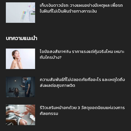
เก็บเงินดาวน์รถ: วางแผนอย่างมีเหตุผล เพื่อรถ
ในฝันที่ไม่เป็นฝันร้ายทางการเงิน
บทความแนะนำ
ไขข้อสงสัย! Hifu ราคาแรงแต่คุ้มจริงไหม เหมาะ
กับใครบ้าง?
ความสัมพันธ์ที่ไม่ปลอดภัยคืออะไร และเหตุใดถึง
ส่งผลต่อสุขภาพจิต
รีวิวเสริมหน้าอกด้วย 3 วัสดุยอดนิยมแห่งวงการ
ศัลยกรรม