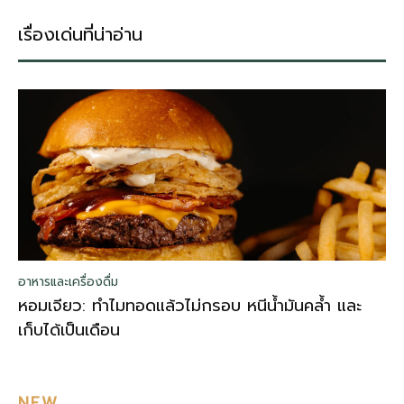
เรื่องเด่นที่น่าอ่าน
อาหารและเครื่องดื่ม
หอมเจียว: ทำไมทอดแล้วไม่กรอบ หนีน้ำมันคล้ำ และ
เก็บได้เป็นเดือน
NEW