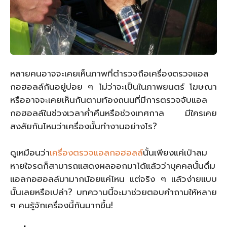
หลายคนอาจจะเคยเห็นภาพที่ตำรวจถือเครื่องตรวจแอล
กอฮอลล์กันอยู่บ่อย ๆ ไม่ว่าจะเป็นในภาพยนตร์ โฆษณา
หรืออาจจะเคยเห็นกันตามท้องถนนที่มีการตรวจจับแอล
กอฮอลล์ในช่วงเวลาค่ำคืนหรือช่วงเทศกาล มีใครเคย
สงสัยกันไหมว่าเครื่องนั้นทำงานอย่างไร?
ดูเหมือนว่า
เครื่องตรวจแอลกอฮอลล์
นั้นเพียงแค่เป่าลม
หายใจรดก็สามารถแสดงผลออกมาได้แล้วว่าบุคคลนั้นดื่ม
แอลกอฮอลล์มามากน้อยแค่ไหน แต่จริง ๆ แล้วง่ายแบบ
นั้นเลยหรือเปล่า? บทความนี้จะมาช่วยตอบคำถามให้หลาย
ๆ คนรู้จักเครื่องนี้กันมากขึ้น!