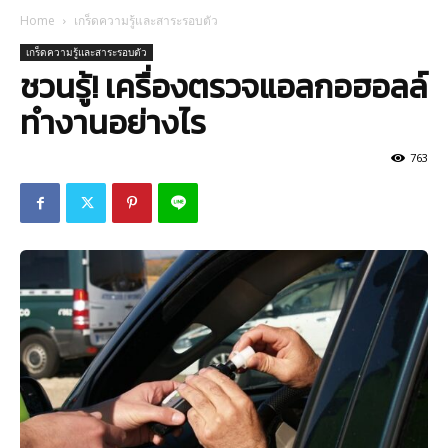
Home
เกร็ดความรู้และสาระรอบตัว
เกร็ดความรู้และสาระรอบตัว
ชวนรู้! เครื่องตรวจแอลกอฮอลล์
ทำงานอย่างไร
763