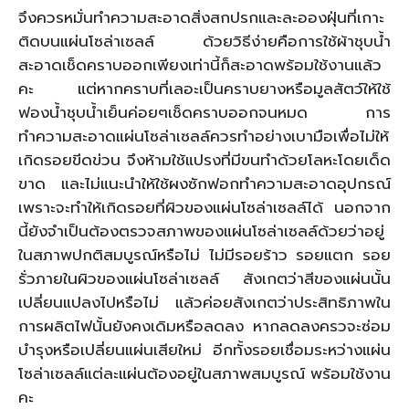
จึงควรหมั่นทำความสะอาดสิ่งสกปรกและละอองฝุ่นที่เกาะ
ติดบนแผ่นโซล่าเซลล์ ด้วยวิธีง่ายคือการใช้ผ้าชุบน้ำ
สะอาดเช็ดคราบออกเพียงเท่านี้ก็สะอาดพร้อมใช้งานแล้ว
คะ แต่หากคราบที่เลอะเป็นคราบยางหรือมูลสัตว์ให้ใช้
ฟองน้ำชุบน้ำเย็นค่อยๆเช็ดคราบออกจนหมด การ
ทำความสะอาดแผ่นโซล่าเซลล์ควรทำอย่างเบามือเพื่อไม่ให้
เกิดรอยขีดข่วน จึงห้ามใช้แปรงที่มีขนทำด้วยโลหะโดยเด็ด
ขาด และไม่แนะนำให้ใช้ผงซักฟอกทำความสะอาดอุปกรณ์
เพราะจะทำให้เกิดรอยที่ผิวของแผ่นโซล่าเซลล์ได้ นอกจาก
นี้ยังจำเป็นต้องตรวจสภาพของแผ่นโซล่าเซลล์ด้วยว่าอยู่
ในสภาพปกติสมบูรณ์หรือไม่ ไม่มีรอยร้าว รอยแตก รอย
รั่วภายในผิวของแผ่นโซล่าเซลล์ สังเกตว่าสีของแผ่นนั้น
เปลี่ยนแปลงไปหรือไม่ แล้วค่อยสังเกตว่าประสิทธิภาพใน
การผลิตไฟนั้นยังคงเดิมหรือลดลง หากลดลงครวจะซ่อม
บำรุงหรือเปลี่ยนแผ่นเสียใหม่ อีกทั้งรอยเชื่อมระหว่างแผ่น
โซล่าเซลล์แต่ละแผ่นต้องอยู่ในสภาพสมบูรณ์ พร้อมใช้งาน
คะ