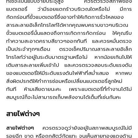
ที่ใช้จะเป็นแบบจ่ายประจุสูง ควรตวรวจสภาพของ
แบตเตอรี่ ว่ามีรอยแตกร้าวบริเวณใดหรือไม่ มีการ
กัดกร่อนที่ขั้วแบตเตอรี่ซึ่งอาจทำให้เกิดการรั่วไหลของ
สารละลายอิเล็กโทรไลท์ได้หากคุณพบคราบขาวๆบริเวณ
ขั้วแบตเตอรี่นั้นแสดงถึงการเกิดการกัดกร่อน ให้คุณรีบ
ทำความสะอาดคราบสีขาวๆออกทันที และควรหมั่นตรวจ
เป็นประจำทุกๆเดือน ตรวจเช็คปริมาณสารละลายอิเล็ก
โทรไลท์ว่าอยู่ในระดับมาตรฐานหรือไม่ หากน้อยเกินไปให้
เติมสารละลายเพิ่มเข้าไป และควรตรวจสอบระดับแรงดัน
ของแบตเตอรี่ให้มีระดับแรงดันไฟฟ้าที่สม่ำเสมอ หากพบ
สิ่งผิดปรกติให้ทำการซ่อมหรือเปลี่ยนแบตเตอรี่ลูกใหม่
ทันที ห้ามเสียดายนะคะ เพราะแบตเตอรี่ที่ทำงานได้ไม่
สมบูรณ์ก็จะไม่สามารถเก็บพลังงานได้เต็มที่เช่นกันคะ
สายไฟต่างๆ
สายไฟต่างๆ
ควรตรวจดูว่ายังอยู่ในสภาพสมบูรณ์ไม่มี
รอยฉีก ขาด หรือถูกสัตว์กัดแทะ จนเห็นสายทองแดงด้าน