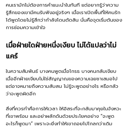
คนเรามักไม่ต้องการคำแนะนำในทันที แต่อยากรู้ว่าความ
รู้สึกของเขามีคนรับฟังอยู่จริงๆ เมื่อเราเปิดพื้นที่ให้คนรัก
ได้พูดโดยไม่รู้สึกว่ากำลังโดนตัดสิน นั่นคือจุดเริ่มต้นของ
การซ่อมความเข้าใจ
เมื่อฝ่ายใดฝ่ายหนึ่งเงียบ ไม่ได้แปลว่าไม่
แคร์
ในความสัมพันธ์ บางคนพูดเมื่อโกรธ บางคนกลับเงียบ
เมื่ออีกฝ่ายเงียบไม่ใช่สัญญาณของความเฉยชาเสมอไป
แต่อาจหมายถึงความสับสน ไม่รู้จะพูดอย่างไร หรือกลัว
ว่าจะพูดผิดอีก
สิ่งที่ควรทำคือการให้เวลา ให้อิสระที่จะกลับมาคุยในจังหวะ
ที่เขาพร้อม และอย่าผลักดันด้วยประโยคอย่าง “จะพูด
อะไรก็พูดมา” เพราะจะยิ่งทำให้เขาถอยไปไกลกว่าเดิม