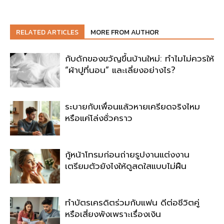
RELATED ARTICLES
MORE FROM AUTHOR
กับดักของขวัญขึ้นบ้านใหม่: ทำไมไม่ควรให้
“ผ้าปูที่นอน” และเลี่ยงอย่างไร?
ระบายกับเพื่อนแล้วหายเครียดจริงไหม
หรือแค่โล่งชั่วคราว
กู้หน้าโทรมก่อนถ่ายรูปงานแต่งงาน
เตรียมตัวยังไงให้ดูสดใสแบบไม่ฝืน
ทำบัตรเครดิตร่วมกับแฟน ดีต่อชีวิตคู่
หรือเสี่ยงพังเพราะเรื่องเงิน