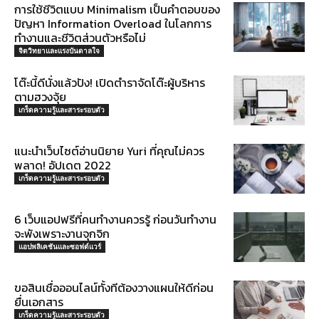
การใช้ชีวิตแบบ Minimalism เป็นคำตอบของ
ปัญหา Information Overload ในโลกการ
ทำงานและชีวิตส่วนตัวหรือไม่
จิตวิทยาและแรงบันดาลใจ
โต๊ะนี้ดีนั่งแล้วปัง! เปิดตำราจัดโต๊ะผู้บริหาร
ตามฮวงจุ้ย
เกร็ดความรู้และสาระรอบตัว
แนะนำเว็บไซต์อ่านนิยาย Yuri ที่คุณไม่ควร
พลาด! อัปเดต 2022
เกร็ดความรู้และสาระรอบตัว
6 เว็บแอปฟรีที่คนทำงานควรรู้ ก่อนวันทำงาน
จะพังเพราะงานจุกจิก
แอปพลิเคชันและซอฟต์แวร์
ขอสินเชื่อออนไลน์ทั้งทีต้องวางแผนให้ดีก่อน
ยื่นเอกสาร
เกร็ดความรู้และสาระรอบตัว