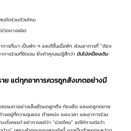
ะแสบขัดร่วมด้วยไหม
ก้ปวดบางชนิด
าการที่เบา เป็นพัก ๆ และดีขึ้นเมื่อพัก ส่วนอาการที่ “ต้อง
การร่วมที่ชัดเจน ยิ่งถ้าคุณแม่รู้สึกว่า
มันไม่เหมือนเดิม
ตราย แต่ทุกอาการควรถูกสังเกตอย่างมี
ื่องธรรมดาอย่างเอ็นยึดมดลูกตึง ท้องอืด และมดลูกขยาย
มต่างอยู่ที่ความรุนแรง ตำแหน่ง ระยะเวลา และอาการร่วม
ะตั้งครรภ์
อย่าถามแค่ว่า “ปวดไหม” แต่ให้ถามต่อว่า
บ้าง” เพราะคำตอบของสามข้อนี้ อาจเป็นตัวแยกระหว่าง