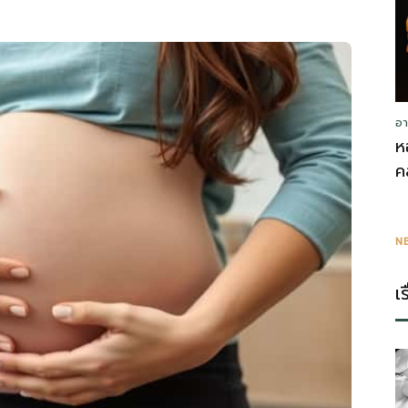
อา
ห
ค
N
เ