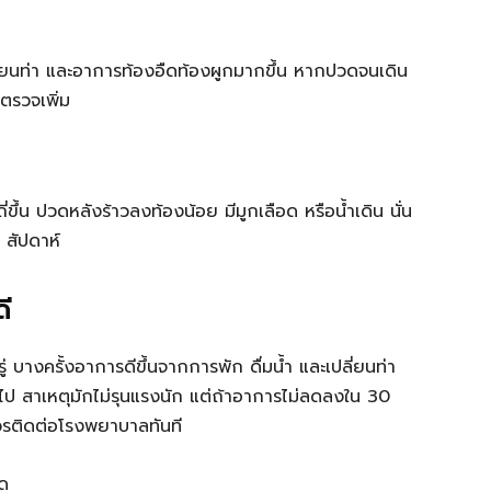
ลี่ยนท่า และอาการท้องอืดท้องผูกมากขึ้น หากปวดจนเดิน
ตรวจเพิ่ม
ขึ้น ปวดหลังร้าวลงท้องน้อย มีมูกเลือด หรือน้ำเดิน นั่น
 สัปดาห์
ี
่ บางครั้งอาการดีขึ้นจากการพัก ดื่มน้ำ และเปลี่ยนท่า
นไป สาเหตุมักไม่รุนแรงนัก แต่ถ้าอาการไม่ลดลงใน 30
วรติดต่อโรงพยาบาลทันที
วด