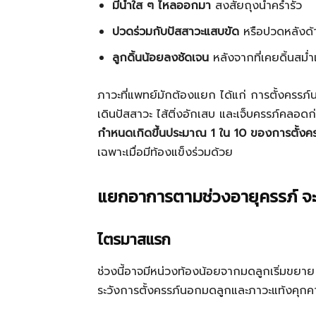
มีน้ำใส ๆ ไหลออกมา
สงสัยถุงน้ำคร่ำรั่ว
ปวดร่วมกับปัสสาวะแสบขัด
หรือปวดหลังด้า
ลูกดิ้นน้อยลงชัดเจน
หลังจากที่เคยดิ้นสม่
ภาวะที่แพทย์มักต้องแยก ได้แก่ การตั้งครร
เดินปัสสาวะ ไส้ติ่งอักเสบ และเจ็บครรภ์คล
กำหนดเกิดขึ้นประมาณ 1 ใน 10 ของการตั้งครร
เฉพาะเมื่อมีท้องแข็งร่วมด้วย
แยกอาการตามช่วงอายุครรภ์ จะ
ไตรมาสแรก
ช่วงนี้อาจมีหน่วงท้องน้อยจากมดลูกเริ่มขยาย
ระวังการตั้งครรภ์นอกมดลูกและภาวะแท้งคุกค