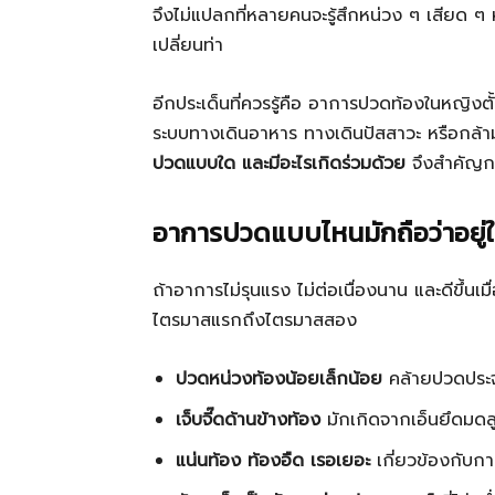
จึงไม่แปลกที่หลายคนจะรู้สึกหน่วง ๆ เสียด ๆ 
เปลี่ยนท่า
อีกประเด็นที่ควรรู้คือ อาการปวดท้องในหญิงต
ระบบทางเดินอาหาร ทางเดินปัสสาวะ หรือกล้ามเ
ปวดแบบใด และมีอะไรเกิดร่วมด้วย
จึงสำคัญกว
อาการปวดแบบไหนมักถือว่าอยู่
ถ้าอาการไม่รุนแรง ไม่ต่อเนื่องนาน และดีขึ้นเม
ไตรมาสแรกถึงไตรมาสสอง
ปวดหน่วงท้องน้อยเล็กน้อย
คล้ายปวดประจำ
เจ็บจี๊ดด้านข้างท้อง
มักเกิดจากเอ็นยึดมดลู
แน่นท้อง ท้องอืด เรอเยอะ
เกี่ยวข้องกับกา