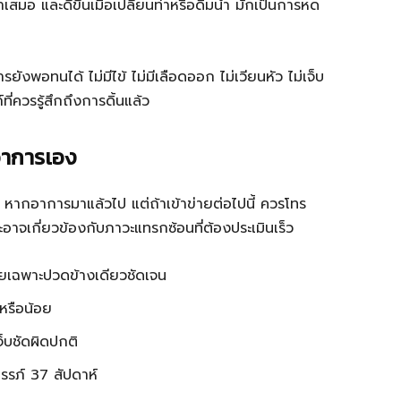
่ำเสมอ และดีขึ้นเมื่อเปลี่ยนท่าหรือดื่มน้ำ มักเป็นการหด
ยังพอทนได้ ไม่มีไข้ ไม่มีเลือดออก ไม่เวียนหัว ไม่เจ็บ
ี่ควรรู้สึกถึงการดิ้นแล้ว
อาการเอง
ไร หากอาการมาแล้วไป แต่ถ้าเข้าข่ายต่อไปนี้ ควรโทร
จเกี่ยวข้องกับภาวะแทรกซ้อนที่ต้องประเมินเร็ว
เฉพาะปวดข้างเดียวชัดเจน
หรือน้อย
็บชัดผิดปกติ
รรภ์ 37 สัปดาห์