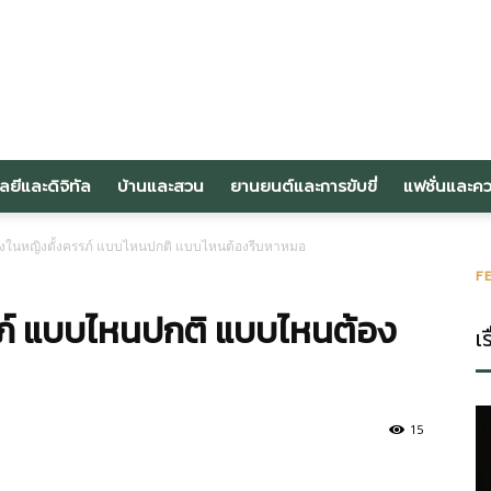
om
ลยีและดิจิทัล
บ้านและสวน
ยานยนต์และการขับขี่
แฟชั่นและค
งในหญิงตั้งครรภ์ แบบไหนปกติ แบบไหนต้องรีบหาหมอ
F
ภ์ แบบไหนปกติ แบบไหนต้อง
เร
15