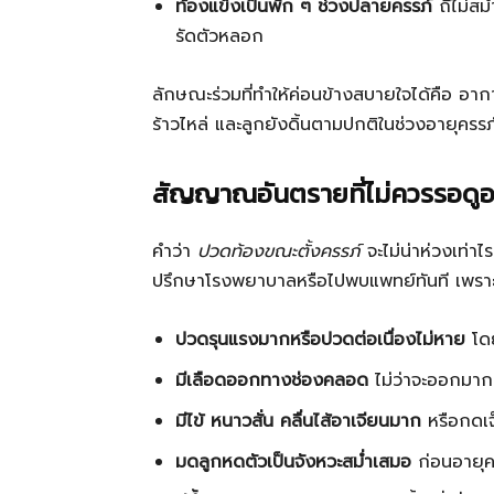
ท้องแข็งเป็นพัก ๆ ช่วงปลายครรภ์
ถี่ไม่สม
รัดตัวหลอก
ลักษณะร่วมที่ทำให้ค่อนข้างสบายใจได้คือ อาการ
ร้าวไหล่ และลูกยังดิ้นตามปกติในช่วงอายุครรภ์ท
สัญญาณอันตรายที่ไม่ควรรอดู
คำว่า
ปวดท้องขณะตั้งครรภ์
จะไม่น่าห่วงเท่า
ปรึกษาโรงพยาบาลหรือไปพบแพทย์ทันที เพราะอา
ปวดรุนแรงมากหรือปวดต่อเนื่องไม่หาย
โดย
มีเลือดออกทางช่องคลอด
ไม่ว่าจะออกมาก
มีไข้ หนาวสั่น คลื่นไส้อาเจียนมาก
หรือกดเจ
มดลูกหดตัวเป็นจังหวะสม่ำเสมอ
ก่อนอายุค