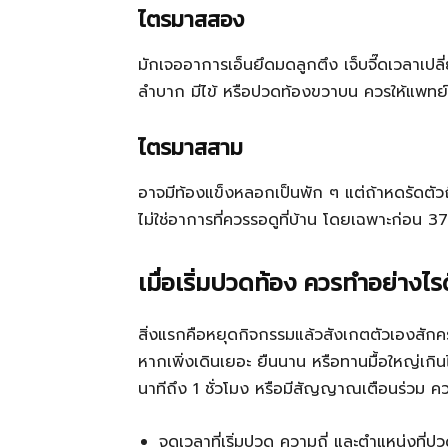
ไตรมาสสอง
มักเจออาการเอ็นยึดมดลูกตึง เจ็บจี๊ดเวลาเป
ลำบาก มีไข้ หรือปวดท้องขวาบน ควรให้แพทย์
ไตรมาสสาม
อาจมีท้องแข็งหลอกเป็นพัก ๆ แต่ถ้าหดรัดตัวถี่
ไม่ใช่อาการที่ควรรอดูที่บ้าน โดยเฉพาะก่อน 37
เมื่อเริ่มปวดท้อง ควรทำอย่างไรด
สิ่งแรกคือหยุดกิจกรรมแล้วสังเกตตัวเองสักครู
หากเพิ่งเดินเยอะ ยืนนาน หรือทานมื้อใหญ่เกิ
นาทีถึง 1 ชั่วโมง หรือมีสัญญาณเตือนร่วม ค
จดเวลาที่เริ่มปวด ความถี่ และตำแหน่งที่ป