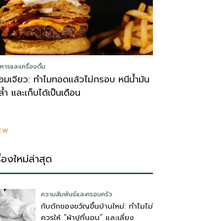
หารและเครื่องดื่ม
อมเจียว: ทำไมทอดแล้วไม่กรอบ หนีน้ำมัน
ล้ำ และเก็บได้เป็นเดือน
EW
รื่องใหม่ล่าสุด
ความสัมพันธ์และครอบครัว
กับดักของขวัญขึ้นบ้านใหม่: ทำไมไม่
ควรให้ “ผ้าปูที่นอน” และเลี่ยง