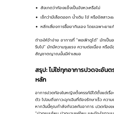
สังเกตว่าท้องแข็งเป็นจังหวะหรือไม่
เช็กว่ามีเลือดออก น้ำเดิน ไข้ หรือปัสสาว
หลีกเลี่ยงการซื้อยากินเอง โดยเฉพาะยาแ
ถ้าจะให้จำง่าย อาการที่ “พอเฝ้าดูได้” มักเป็นอ
รีบไป” มักมีความรุนแรง ความต่อเนื่อง หรือมีอา
สัญชาตญาณนั้นมีค่าเสมอ
สรุป: ไม่ใช่ทุกอาการปวดจะอัน
หลัก
อาการปวดท้องในหญิงตั้งครรภ์มีได้ตั้งแต่เร
ตัว ไปจนถึงภาวะฉุกเฉินที่ต้องรักษาเร็ว ควา
หากวันนี้คุณกำลังกังวลกับอาการ
ปวดท้องขณ
“ปวดแบบไหน ปวดนานแค่ไหน และมีอะไรตามมา