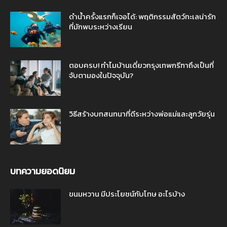
ดำน้ำครั้งแรกก็เจอได้: พฤติกรรมสัตว์ทะเลน่ารัก
ที่มักพบระหว่างเรียน
ตอบครบ! ทำไมบ้านเดี่ยวกรุงเทพกรีฑาถึงเป็นที่
จับตามองในปัจจุบัน?
วิธีสร้างบทสนทนาที่ดีระหว่างพ่อแม่และลูกวัยรุ่น
บทความยอดนิยม
ขนมหวาน มีประโยชน์กับโทษ อะไรบ้าง