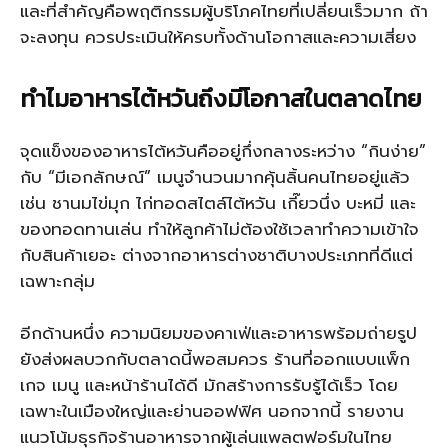
และที่สำคัญคือพฤติกรรมผู้บริโภคไทยที่เปลี่ยนเร็วมาก ถ้า
จะลงทุน ควรประเมินให้ครบทั้งด้านโอกาสและความเสี่ยง
ทำไมอาหารไต้หวันถึงมีโอกาสในตลาดไทย
จุดแข็งของอาหารไต้หวันคืออยู่กึ่งกลางระหว่าง “กินง่าย”
กับ “มีเอกลักษณ์” เมนูจำนวนมากคุ้นลิ้นคนไทยอยู่แล้ว
เช่น ชานมไข่มุก ไก่ทอดสไตล์ไต้หวัน เกี๊ยวนึ่ง บะหมี่ และ
ของทอดทานเล่น ทำให้ลูกค้าไม่ต้องใช้เวลาทำความเข้าใจ
กับสินค้าเยอะ ต่างจากอาหารต่างชาติบางประเภทที่ดีแต่
เฉพาะกลุ่ม
อีกด้านหนึ่ง ความนิยมของคาเฟ่และอาหารพร้อมถ่ายรูป
ยังส่งผลบวกกับตลาดนี้พอสมควร ร้านที่ออกแบบแพ็ก
เกจ เมนู และหน้าร้านได้ดี มักสร้างการรับรู้ได้เร็ว โดย
เฉพาะในเมืองใหญ่และย่านออฟฟิศ นอกจากนี้ รายงาน
แนวโน้มธุรกิจร้านอาหารจากผู้เล่นแพลตฟอร์มในไทย