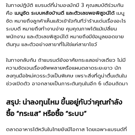
ในทางปฏิบัติ แบรนด์ที่น่ามองมักมี 3 คุณสมบัติร่วมกัน
คือ
เมนูชัด ระบบหลังบ้านดี และตัวเลขพอพิสูจน์ได้
เมนู
ชัด หมายถึงลูกค้าเห็นแล้วเข้าใจทันทีว่าร้านเด่นเรื่องอะไร
ระบบดี หมายถึงทำงานง่าย คุมคุณภาพได้แม้เปลี่ยน
พนักงาน และตัวเลขพิสูจน์ได้ หมายถึงมีข้อมูลยอดขาย
ต้นทุน และตัวอย่างสาขาที่ไม่ใช่แค่สาขาโชว์
ในทางกลับกัน ถ้าแบรนด์ยังอาศัยกระแสอย่างเดียว ไม่มี
ความชัดเจนเรื่องซัพพลายหรือแผนตลาดระยะยาว นัก
ลงทุนมือใหม่ควรระวังเป็นพิเศษ เพราะสิ่งที่ดูน่าตื่นเต้นใน
ช่วงเปิดตัว อาจกลายเป็นภาระต้นทุนในอีก 6 เดือนถัดมา
สรุป: น่าลงทุนไหม ขึ้นอยู่กับว่าคุณกำลัง
ซื้อ “กระแส” หรือซื้อ “ระบบ”
ตลาดอาหารไต้หวันในไทยยังมีโอกาส โดยเฉพาะแบรนด์ที่