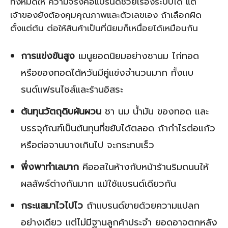
ทั้งหมดให้ ความจริงคือแบรนด์ช่วยเรื่องระบบได้ แต่
เจ้าของยังต้องคุมคุณภาพและตัวเลขเอง ถ้าเลือกผิด
ตั้งแต่ต้น ต่อให้สินค้าเป็นที่นิยมก็เหนื่อยได้เหมือนกัน
การแข่งขันสูง
เมนูยอดนิยมอย่างชานม ไก่ทอด
หรือของทอดไต้หวันมีคู่แข่งจำนวนมาก ทั้งแบ
รนด์แฟรนไชส์และร้านอิสระ
ต้นทุนวัตถุดิบผันผวน
ชา นม น้ำมัน ของทอด และ
บรรจุภัณฑ์เป็นต้นทุนที่ขยับได้ตลอด ถ้ากำไรต่อแก้ว
หรือต่อจานบางเกินไป จะกระทบเร็ว
พึ่งพาทำเลมาก
คีออสในห้างกับหน้าร้านริมถนนให้
ผลลัพธ์ต่างกันมาก แม้ใช้แบรนด์เดียวกัน
กระแสมาไวไปไว
ถ้าแบรนด์ขายด้วยความแปลก
อย่างเดียว แต่ไม่มีฐานลูกค้าประจำ ยอดอาจตกหลัง