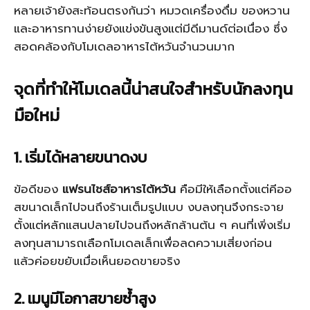
หลายเจ้ายังสะท้อนตรงกันว่า หมวดเครื่องดื่ม ของหวาน
และอาหารทานง่ายยังแข่งขันสูงแต่มีดีมานด์ต่อเนื่อง ซึ่ง
สอดคล้องกับโมเดลอาหารไต้หวันจำนวนมาก
จุดที่ทำให้โมเดลนี้น่าสนใจสำหรับนักลงทุน
มือใหม่
1. เริ่มได้หลายขนาดงบ
ข้อดีของ
แฟรนไชส์อาหารไต้หวัน
คือมีให้เลือกตั้งแต่คีออ
สขนาดเล็กไปจนถึงร้านเต็มรูปแบบ งบลงทุนจึงกระจาย
ตั้งแต่หลักแสนปลายไปจนถึงหลักล้านต้น ๆ คนที่เพิ่งเริ่ม
ลงทุนสามารถเลือกโมเดลเล็กเพื่อลดความเสี่ยงก่อน
แล้วค่อยขยับเมื่อเห็นยอดขายจริง
2. เมนูมีโอกาสขายซ้ำสูง