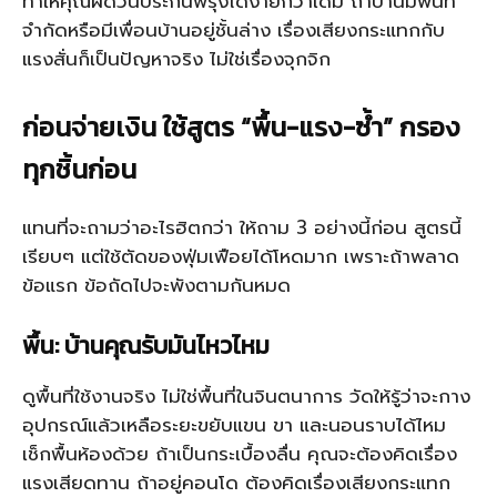
ทำให้คุณผัดวันประกันพรุ่งได้ง่ายกว่าเดิม ถ้าบ้านมีพื้นที่
จำกัดหรือมีเพื่อนบ้านอยู่ชั้นล่าง เรื่องเสียงกระแทกกับ
แรงสั่นก็เป็นปัญหาจริง ไม่ใช่เรื่องจุกจิก
ก่อนจ่ายเงิน ใช้สูตร “พื้น-แรง-ซ้ำ” กรอง
ทุกชิ้นก่อน
แทนที่จะถามว่าอะไรฮิตกว่า ให้ถาม 3 อย่างนี้ก่อน สูตรนี้
เรียบๆ แต่ใช้ตัดของฟุ่มเฟือยได้โหดมาก เพราะถ้าพลาด
ข้อแรก ข้อถัดไปจะพังตามกันหมด
พื้น: บ้านคุณรับมันไหวไหม
ดูพื้นที่ใช้งานจริง ไม่ใช่พื้นที่ในจินตนาการ วัดให้รู้ว่าจะกาง
อุปกรณ์แล้วเหลือระยะขยับแขน ขา และนอนราบได้ไหม
เช็กพื้นห้องด้วย ถ้าเป็นกระเบื้องลื่น คุณจะต้องคิดเรื่อง
แรงเสียดทาน ถ้าอยู่คอนโด ต้องคิดเรื่องเสียงกระแทก