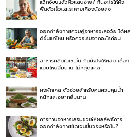
แว็กซ์ขนแล้วผิวแสบง่าย? กินอะไรให้ผิว
ฟื้นตัวเร็วและระคายเคืองน้อยลง
ออกกำลังกายควบคู่อาหารชะลอวัย ได้ผล
ดีขึ้นแค่ไหน หรือควรเริ่มจากอะไรก่อน
อาหารคลีนในเซเว่น กินยังไงให้ผอม เลือก
แบบไหนอิ่มนาน ไม่หลุดแคล
ผงผักเคล ตัวช่วยสำหรับคนควบคุมน้ำ
หนักและอยากอิ่มนาน
การทานอาหารเสริมช่วยให้ผลลัพธ์การ
ออกกำลังกายชัดเจนขึ้นจริงหรือไม่?