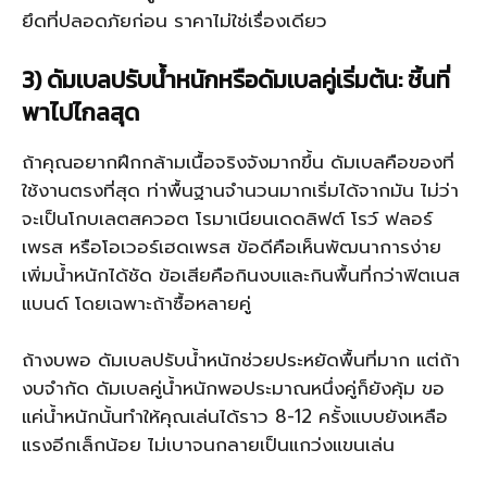
ยึดที่ปลอดภัยก่อน ราคาไม่ใช่เรื่องเดียว
3) ดัมเบลปรับน้ำหนักหรือดัมเบลคู่เริ่มต้น: ชิ้นที่
พาไปไกลสุด
ถ้าคุณอยากฝึกกล้ามเนื้อจริงจังมากขึ้น ดัมเบลคือของที่
ใช้งานตรงที่สุด ท่าพื้นฐานจำนวนมากเริ่มได้จากมัน ไม่ว่า
จะเป็นโกบเลตสควอต โรมาเนียนเดดลิฟต์ โรว์ ฟลอร์
เพรส หรือโอเวอร์เฮดเพรส ข้อดีคือเห็นพัฒนาการง่าย
เพิ่มน้ำหนักได้ชัด ข้อเสียคือกินงบและกินพื้นที่กว่าฟิตเนส
แบนด์ โดยเฉพาะถ้าซื้อหลายคู่
ถ้างบพอ ดัมเบลปรับน้ำหนักช่วยประหยัดพื้นที่มาก แต่ถ้า
งบจำกัด ดัมเบลคู่น้ำหนักพอประมาณหนึ่งคู่ก็ยังคุ้ม ขอ
แค่น้ำหนักนั้นทำให้คุณเล่นได้ราว 8-12 ครั้งแบบยังเหลือ
แรงอีกเล็กน้อย ไม่เบาจนกลายเป็นแกว่งแขนเล่น