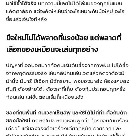
มาใช้ซ้ำได้จริง
บทความนี้เลยไม่ได้ไล่ชมของทุกชิ้นแบบ
แค็ตตาล็อก แต่จะคัดให้เห็นว่าอะไรเหมาะกับมือใหม่ อะไร
ซื้อแล้วเจ็บใจทีหลัง
มือใหม่ไม่ได้พลาดที่แรงน้อย แต่พลาดที่
เลือกของเหมือนจะเล่นทุกอย่าง
ปัญหาที่เจอบ่อยมากคือคนเริ่มต้นซื้อจากภาพฝัน ไม่ได้ซื้อ
จากพฤติกรรมจริง เห็นคลิปคนเล่นเวตแล้วคิดว่าต้องมี
ม้านั่ง มีบาร์ มีเชือก มีจักรยาน พอของมาส่ง ห้องแคบลง
ทันที ต้องย้ายโต๊ะ ต้องหาที่เก็บ ต้องก้มประกอบทุกครั้ง
ก่อนเล่น แค่ขั้นตอนเริ่มก็เหนื่อยแล้ว
ของที่กินพื้นที่ กินเวลาเซ็ตอัพ และใช้ได้ไม่กี่ท่า คือกับดัก
ของมือใหม่
ทฤษฎีในโฆษณาชอบพูดว่า “ครบจบในเครื่อง
เดียว” แต่ของจริงคือเครื่องเดียวที่หนัก ย้ายยาก และ