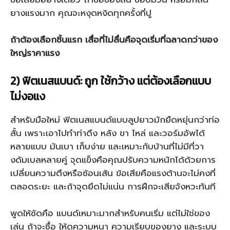
ยางแรงมาก คุณจะหงุดหงิดทุกครั้งที่ปู
ถ้าต้องเลือกชิ้นแรก เสื่อที่ไม่ลื่นคือจุดเริ่มที่ฉลาดกว่าของ
ใหญ่ราคาแรง
2) ฟิตเนสแบนด์: ถูก ใช้กว้าง แต่ต้องเลือกแบบ
ไม่งอแง
สำหรับมือใหม่ ฟิตเนสแบนด์แบบลูปยาวมักยืดหยุ่นกว่าท่อ
สั้น เพราะเอาไปทำท่าดึง หลัง ขา ไหล่ และวอร์มอัพได้
หลายแบบ มันเบา เก็บง่าย และเหมาะกับบ้านที่ไม่มีที่วา
งดัมเบลหลายคู่ จุดแข็งคือคุณปรับความหนักได้ด้วยการ
เปลี่ยนความตึงหรือซ้อนเส้น ข้อเสียคือแรงต้านจะไม่คงที่
ตลอดระยะ และถ้าจุดยึดไม่แน่น การฝึกจะเสียจังหวะทันที
พูดให้ชัดคือ แบนด์เหมาะมากสำหรับคนเริ่ม แต่ไม่ใช่ของ
เล่น ถ้าจะซื้อ ให้ดูความหนา ความเรียบของยาง และระบบ