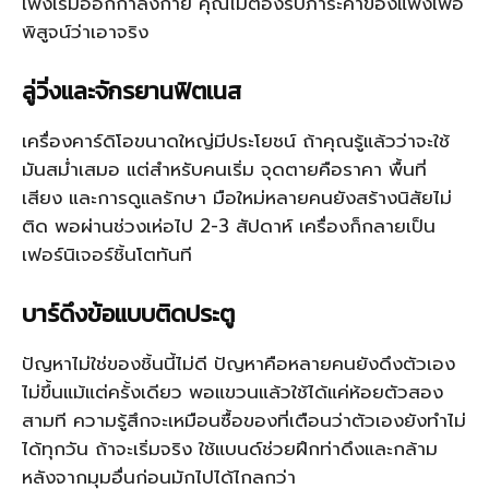
เพิ่งเริ่มออกกำลังกาย คุณไม่ต้องรับภาระค่าของแพงเพื่อ
พิสูจน์ว่าเอาจริง
ลู่วิ่งและจักรยานฟิตเนส
เครื่องคาร์ดิโอขนาดใหญ่มีประโยชน์ ถ้าคุณรู้แล้วว่าจะใช้
มันสม่ำเสมอ แต่สำหรับคนเริ่ม จุดตายคือราคา พื้นที่
เสียง และการดูแลรักษา มือใหม่หลายคนยังสร้างนิสัยไม่
ติด พอผ่านช่วงเห่อไป 2-3 สัปดาห์ เครื่องก็กลายเป็น
เฟอร์นิเจอร์ชิ้นโตทันที
บาร์ดึงข้อแบบติดประตู
ปัญหาไม่ใช่ของชิ้นนี้ไม่ดี ปัญหาคือหลายคนยังดึงตัวเอง
ไม่ขึ้นแม้แต่ครั้งเดียว พอแขวนแล้วใช้ได้แค่ห้อยตัวสอง
สามที ความรู้สึกจะเหมือนซื้อของที่เตือนว่าตัวเองยังทำไม่
ได้ทุกวัน ถ้าจะเริ่มจริง ใช้แบนด์ช่วยฝึกท่าดึงและกล้าม
หลังจากมุมอื่นก่อนมักไปได้ไกลกว่า