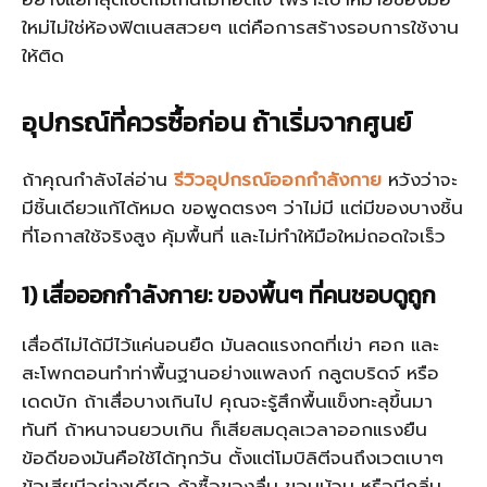
ใหม่ไม่ใช่ห้องฟิตเนสสวยๆ แต่คือการสร้างรอบการใช้งาน
ให้ติด
อุปกรณ์ที่ควรซื้อก่อน ถ้าเริ่มจากศูนย์
ถ้าคุณกำลังไล่อ่าน
รีวิวอุปกรณ์ออกกำลังกาย
หวังว่าจะ
มีชิ้นเดียวแก้ได้หมด ขอพูดตรงๆ ว่าไม่มี แต่มีของบางชิ้น
ที่โอกาสใช้จริงสูง คุ้มพื้นที่ และไม่ทำให้มือใหม่ถอดใจเร็ว
1) เสื่อออกกำลังกาย: ของพื้นๆ ที่คนชอบดูถูก
เสื่อดีไม่ได้มีไว้แค่นอนยืด มันลดแรงกดที่เข่า ศอก และ
สะโพกตอนทำท่าพื้นฐานอย่างแพลงก์ กลูตบริดจ์ หรือ
เดดบัก ถ้าเสื่อบางเกินไป คุณจะรู้สึกพื้นแข็งทะลุขึ้นมา
ทันที ถ้าหนาจนยวบเกิน ก็เสียสมดุลเวลาออกแรงยืน
ข้อดีของมันคือใช้ได้ทุกวัน ตั้งแต่โมบิลิตีจนถึงเวตเบาๆ
ข้อเสียมีอย่างเดียว ถ้าซื้อของลื่น ขอบม้วน หรือมีกลิ่น