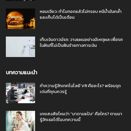
หอมเจียว: ทำไมทอดแล้วไม่กรอบ หนีน้ำมันคล้ำ
และเก็บได้เป็นเดือน
เก็บเงินดาวน์รถ: วางแผนอย่างมีเหตุผล เพื่อรถ
ในฝันที่ไม่เป็นฝันร้ายทางการเงิน
บทความแนะนำ
ทำความรู้จักเทคโนโลยี VR คืออะไร? พร้อมจุด
เด่นที่คุณควรรู้
เคยสงสัยไหมว่า “มาดามแป้ง” คือใคร? ตามมา
รู้จักเธอได้ในบทความนี้