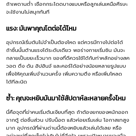
ถ้าเพดานต่ำ เชือกกระโดดบางแบบหรือลูกเล่นเหนือศีรษะ
จะใช้งานไม่สนุกทันที
แรง: มันพาคุณโตต่อได้ไหม
อุปกรณ์เริ่มต้นไม่จำเป็นต้องโหด แต่ควรมีทางไปต่อได้
ถ้าชิ้นนั้นต้านแรงได้ระดับเดียว พอร่างกายเริ่มชิน มันจะ
กลายเป็นขยะเร็วมาก ของที่ดีควรใช้ได้กับท่าหลักอย่างสค
วอต ดึง ดัน ฮิปฮินจ์ และคอร์ได้อย่างน้อยหลายรูปแบบ
เพื่อให้คุณเพิ่มจำนวนครั้ง เพิ่มความตึง หรือเพิ่มโหลด
ได้ทีละนิด
ซ้ำ: คุณจะหยิบมันมาใช้สัปดาห์ละหลายครั้งไหม
นี่คือจุดที่ฆ่าคนเริ่มต้นเงียบที่สุด ถ้าต้องยกของหนักออก
จากตู้ ต่อชิ้นส่วน ปรับน็อต แล้วค่อยเริ่มเล่น โอกาสเทสูง
มาก อุปกรณ์ที่ผ่านด่านนี้ต้องหยิบแล้วเล่นได้เลย หรือ
อย่างแย่ที่สุดเซ็ตไม่เกินไม่กี่อึดใจ เพราะเป้าหมายของมือ