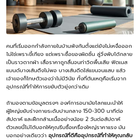
คนที่เริ่มออกกำลังกายในบ้านพังกันตั้งแต่ยังไม่เหงื่อออก
ไม่ใช่เพราะขี้เกียจ แต่เพราะซื้อของผิดชิ้น ลู่วิ่งพับได้กลาย
เป็นราวตากผ้า เสื่อราคาถูกลื่นจนท่าวิดพื้นเสีย ฟิตเนส
แบนด์บางเส้นตึงไม่พอ บางเส้นดีดใส่แขนจนแสบ แล้ว
เจ้าของก็โทษตัวเองว่าไม่มีวินัย ทั้งที่ต้นเหตุคือเริ่มจาก
อุปกรณ์ที่ทำให้การขยับตัวยุ่งกว่าเดิม
ถ้ามองตามข้อมูลตรงๆ องค์การอนามัยโลกแนะนำให้
ผู้ใหญ่ขยับร่างกายระดับปานกลาง 150-300 นาทีต่อ
สัปดาห์ และฝึกกล้ามเนื้ออย่างน้อย 2 วันต่อสัปดาห์
ตัวเลขนี้ไม่ได้บอกให้คุณรีบซื้อเครื่องใหญ่ราคาแรง มัน
บอกอย่างเดียวว่า
อุปกรณ์ที่ดีคืออุปกรณ์ที่ทำให้คุณกลับ