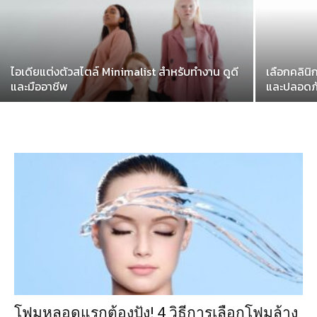
ไอเดียแต่งตัวสไตล์ Minimalist สำหรับทำงาน ดูดี
เลือกคลินิ
และมืออาชีพ
และปลอดภ
โฟมหลอดแรกต้องปัง! 4 วิธีการเลือกโฟมล้าง