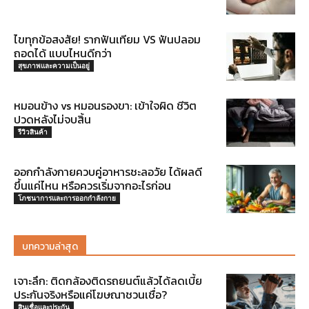
ไขทุกข้อสงสัย! รากฟันเทียม VS ฟันปลอม
ถอดได้ แบบไหนดีกว่า
สุขภาพและความเป็นอยู่
หมอนข้าง vs หมอนรองขา: เข้าใจผิด ชีวิต
ปวดหลังไม่จบสิ้น
รีวิวสินค้า
ออกกำลังกายควบคู่อาหารชะลอวัย ได้ผลดี
ขึ้นแค่ไหน หรือควรเริ่มจากอะไรก่อน
โภชนาการและการออกกำลังกาย
บทความล่าสุด
เจาะลึก: ติดกล้องติดรถยนต์แล้วได้ลดเบี้ย
ประกันจริงหรือแค่โฆษณาชวนเชื่อ?
สินเชื่อและประกัน