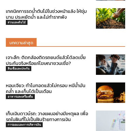
เทคนิคการรดน้ำต้นไม้ในช่วงหน้าแล้ง ให้ชุ่ม
นาน ประหยัดน้ำ และไม่ทำรากพัง
สวนและต้นไม้
บทความล่าสุด
เจาะลึก: ติดกล้องติดรถยนต์แล้วได้ลดเบี้ย
ประกันจริงหรือแค่โฆษณาชวนเชื่อ?
สินเชื่อและประกัน
หอมเจียว: ทำไมทอดแล้วไม่กรอบ หนีน้ำมัน
คล้ำ และเก็บได้เป็นเดือน
อาหารและเครื่องดื่ม
เก็บเงินดาวน์รถ: วางแผนอย่างมีเหตุผล เพื่อ
รถในฝันที่ไม่เป็นฝันร้ายทางการเงิน
การออมและการบริหารเงิน