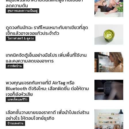
ลดความดัน
สุขภาพและความเป็นอยู่
ดูดวงกับมัทฉะ ราศีไหนเหมาะกับชาเขียวที่สุด
เช็กแล้วอาจเจอแก้วประจำตัว
โหราศาสตร์ & ดูดวง
เทคนิคจัดตู้เย็นอย่างมือโปร เพิ่มพื้นที่ใช้งาน
และคงความสดของอาหาร
การจัดบ้าน
พวงกุญแจรถกันหายที่มี AirTag หรือ
Bluetooth ดีจริงไหม: เลือกผิดชิ้น ต่อให้ตาม
เจอก็ยังหัวเสีย
แกดเจ็ตและรีวิว
เลือกชั้นวางขายของราคาดี เพื่อนำไปแต่งร้าน
อย่างไร ให้ตอบโจทย์ธุรกิจ
บ้านและสวน