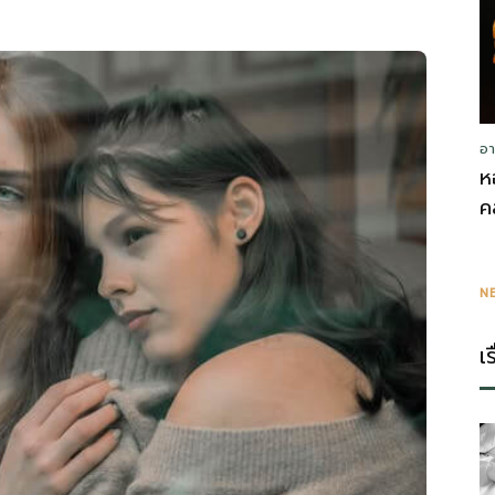
อา
ห
ค
N
เ