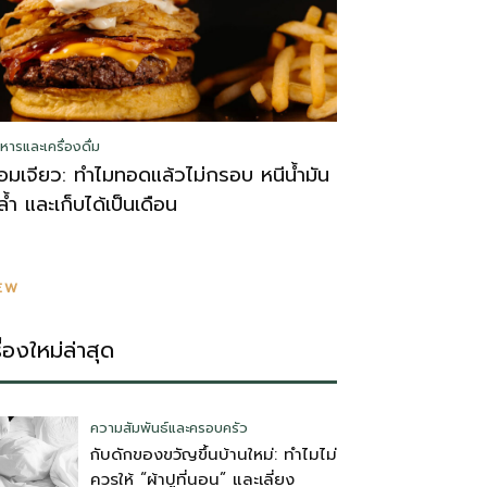
หารและเครื่องดื่ม
อมเจียว: ทำไมทอดแล้วไม่กรอบ หนีน้ำมัน
ล้ำ และเก็บได้เป็นเดือน
EW
รื่องใหม่ล่าสุด
ความสัมพันธ์และครอบครัว
กับดักของขวัญขึ้นบ้านใหม่: ทำไมไม่
ควรให้ “ผ้าปูที่นอน” และเลี่ยง