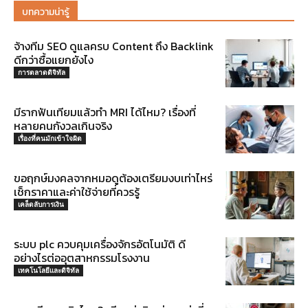
บทความน่ารู้
จ้างทีม SEO ดูแลครบ Content ถึง Backlink
ดีกว่าซื้อแยกยังไง
การตลาดดิจิทัล
มีรากฟันเทียมแล้วทำ MRI ได้ไหม? เรื่องที่
หลายคนกังวลเกินจริง
เรื่องที่คนมักเข้าใจผิด
ขอฤกษ์มงคลจากหมอดูต้องเตรียมงบเท่าไหร่
เช็กราคาและค่าใช้จ่ายที่ควรรู้
เคล็ดลับการเงิน
ระบบ plc ควบคุมเครื่องจักรอัตโนมัติ ดี
อย่างไรต่ออุตสาหกรรมโรงงาน
เทคโนโลยีและดิจิทัล