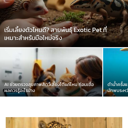
เริ่มเลี้ยงตัวไหนดี? สายพันธุ์ Exotic Pet ที่
เหมาะสำหรับมือใหม่จริง
AI ช่วยตรวจสุขภาพสัตว์เลี้ยงได้แค่ไหน ก่อนเชื่อ
ดำน้ำครั้งแ
ผลควรรู้อะไรบ้าง
มักพบระหว่