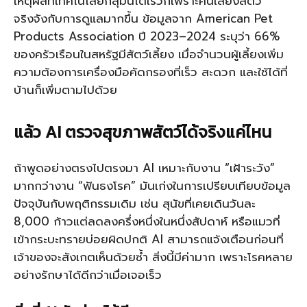
เหตุผลที่เทคโนโลยีกลุ่มนี้โตเร็วก็เพราะคนเลี้ยงสัตว์
จริงจังกับการดูแลมากขึ้น ข้อมูลจาก American Pet
Products Association ปี 2023–2024 ระบุว่า 66%
ของครัวเรือนในสหรัฐมีสัตว์เลี้ยง เมื่อจำนวนผู้เลี้ยงเพิ่ม
ความต้องการเครื่องมือคัดกรองที่เร็ว สะดวก และใช้ได้ที่
บ้านก็เพิ่มตามไปด้วย
แล้ว AI ตรวจสุขภาพสัตว์ได้จริงแค่ไหน
ถ้าพูดอย่างตรงไปตรงมา AI เหมาะกับงาน “เฝ้าระวัง”
มากกว่างาน “ฟันธงโรค” มันเก่งในการเปรียบเทียบข้อมูล
ปัจจุบันกับพฤติกรรมเดิม เช่น สุนัขที่เคยเดินวันละ
8,000 ก้าวแต่ลดลงครึ่งหนึ่งในหนึ่งสัปดาห์ หรือแมวที่
เข้ากระบะทรายบ่อยผิดปกติ AI สามารถแจ้งเตือนก่อนที่
เจ้าของจะสังเกตเห็นด้วยซ้ำ สิ่งนี้มีค่ามาก เพราะโรคหลาย
อย่างรักษาได้ดีกว่าเมื่อเจอเร็ว