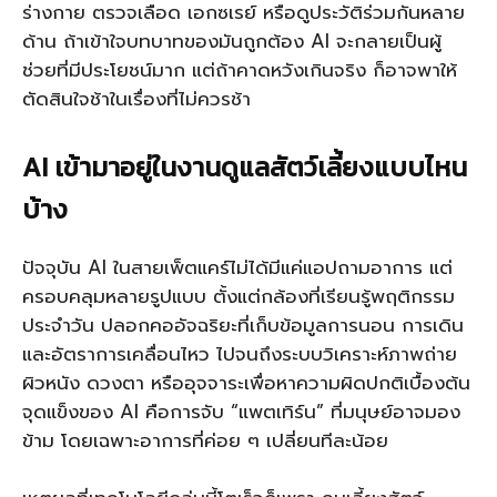
ร่างกาย ตรวจเลือด เอกซเรย์ หรือดูประวัติร่วมกันหลาย
ด้าน ถ้าเข้าใจบทบาทของมันถูกต้อง AI จะกลายเป็นผู้
ช่วยที่มีประโยชน์มาก แต่ถ้าคาดหวังเกินจริง ก็อาจพาให้
ตัดสินใจช้าในเรื่องที่ไม่ควรช้า
AI เข้ามาอยู่ในงานดูแลสัตว์เลี้ยงแบบไหน
บ้าง
ปัจจุบัน AI ในสายเพ็ตแคร์ไม่ได้มีแค่แอปถามอาการ แต่
ครอบคลุมหลายรูปแบบ ตั้งแต่กล้องที่เรียนรู้พฤติกรรม
ประจำวัน ปลอกคออัจฉริยะที่เก็บข้อมูลการนอน การเดิน
และอัตราการเคลื่อนไหว ไปจนถึงระบบวิเคราะห์ภาพถ่าย
ผิวหนัง ดวงตา หรืออุจจาระเพื่อหาความผิดปกติเบื้องต้น
จุดแข็งของ AI คือการจับ “แพตเทิร์น” ที่มนุษย์อาจมอง
ข้าม โดยเฉพาะอาการที่ค่อย ๆ เปลี่ยนทีละน้อย