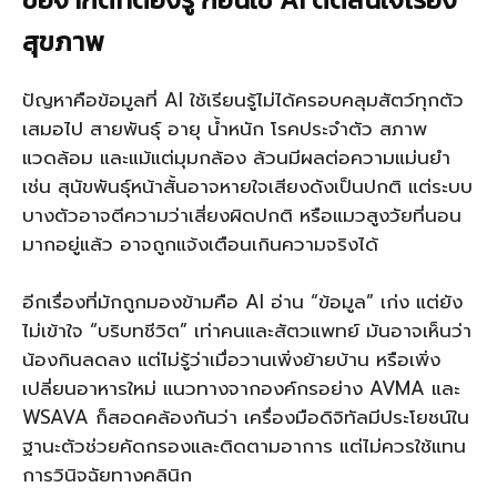
สุขภาพ
ปัญหาคือข้อมูลที่ AI ใช้เรียนรู้ไม่ได้ครอบคลุมสัตว์ทุกตัว
เสมอไป สายพันธุ์ อายุ น้ำหนัก โรคประจำตัว สภาพ
แวดล้อม และแม้แต่มุมกล้อง ล้วนมีผลต่อความแม่นยำ
เช่น สุนัขพันธุ์หน้าสั้นอาจหายใจเสียงดังเป็นปกติ แต่ระบบ
บางตัวอาจตีความว่าเสี่ยงผิดปกติ หรือแมวสูงวัยที่นอน
มากอยู่แล้ว อาจถูกแจ้งเตือนเกินความจริงได้
อีกเรื่องที่มักถูกมองข้ามคือ AI อ่าน “ข้อมูล” เก่ง แต่ยัง
ไม่เข้าใจ “บริบทชีวิต” เท่าคนและสัตวแพทย์ มันอาจเห็นว่า
น้องกินลดลง แต่ไม่รู้ว่าเมื่อวานเพิ่งย้ายบ้าน หรือเพิ่ง
เปลี่ยนอาหารใหม่ แนวทางจากองค์กรอย่าง AVMA และ
WSAVA ก็สอดคล้องกันว่า เครื่องมือดิจิทัลมีประโยชน์ใน
ฐานะตัวช่วยคัดกรองและติดตามอาการ แต่ไม่ควรใช้แทน
การวินิจฉัยทางคลินิก