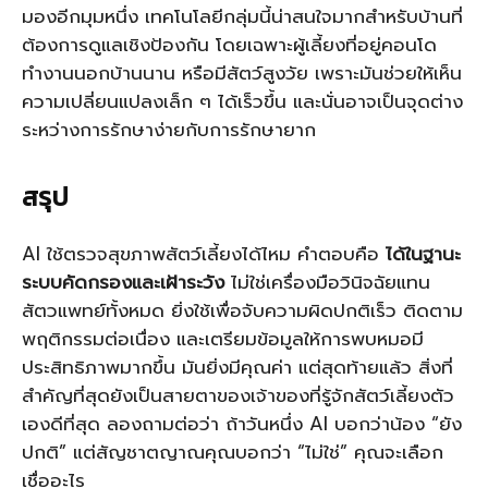
มองอีกมุมหนึ่ง เทคโนโลยีกลุ่มนี้น่าสนใจมากสำหรับบ้านที่
ต้องการดูแลเชิงป้องกัน โดยเฉพาะผู้เลี้ยงที่อยู่คอนโด
ทำงานนอกบ้านนาน หรือมีสัตว์สูงวัย เพราะมันช่วยให้เห็น
ความเปลี่ยนแปลงเล็ก ๆ ได้เร็วขึ้น และนั่นอาจเป็นจุดต่าง
ระหว่างการรักษาง่ายกับการรักษายาก
สรุป
AI ใช้ตรวจสุขภาพสัตว์เลี้ยงได้ไหม คำตอบคือ
ได้ในฐานะ
ระบบคัดกรองและเฝ้าระวัง
ไม่ใช่เครื่องมือวินิจฉัยแทน
สัตวแพทย์ทั้งหมด ยิ่งใช้เพื่อจับความผิดปกติเร็ว ติดตาม
พฤติกรรมต่อเนื่อง และเตรียมข้อมูลให้การพบหมอมี
ประสิทธิภาพมากขึ้น มันยิ่งมีคุณค่า แต่สุดท้ายแล้ว สิ่งที่
สำคัญที่สุดยังเป็นสายตาของเจ้าของที่รู้จักสัตว์เลี้ยงตัว
เองดีที่สุด ลองถามต่อว่า ถ้าวันหนึ่ง AI บอกว่าน้อง “ยัง
ปกติ” แต่สัญชาตญาณคุณบอกว่า “ไม่ใช่” คุณจะเลือก
เชื่ออะไร