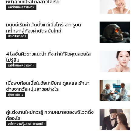
หน้าสวยเป๊ะสไตล์สาวโคเรีย
แฟชั่นและความงาม
มนุษย์เริ่มผ่าตัดตั้งแต่เมื่อไหร่ จากรูบน
กะโหลกสู่ห้องผ่าตัดสมัยใหม่
ประวัติศาสตร์
4 โลชั่นผิวขาวแนะนำ ที่จะทำให้ผิวคุณสวยใส
ไม่รู้ลืม
แฟชั่นและความงาม
เมื่อพบก้อนเนื้อในวัยเกษียณ ดูแลและรักษา
ต่างจากวัยหนุ่มสาวอย่างไร
สุขภาพกาย
คู่แต่งงานใหม่ควรรู้ ความหมายของพรีเวดดิ้ง
คืออะไร
เกร็ดความรู้และสาระรอบตัว