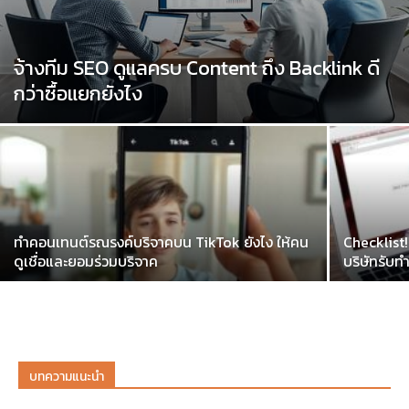
จ้างทีม SEO ดูแลครบ Content ถึง Backlink ดี
กว่าซื้อแยกยังไง
ทำคอนเทนต์รณรงค์บริจาคบน TikTok ยังไง ให้คน
Checklist!
ดูเชื่อและยอมร่วมบริจาค
บริษัทรับท
บทความแนะนำ