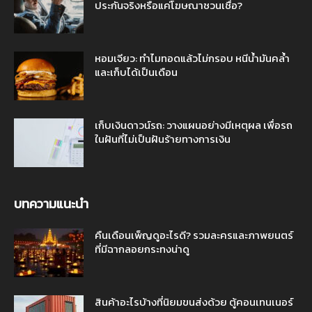
ประกันจริงหรือแค่โฆษณาชวนเชื่อ?
หอมเจียว: ทำไมทอดแล้วไม่กรอบ หนีน้ำมันคล้ำ
และเก็บได้เป็นเดือน
เก็บเงินดาวน์รถ: วางแผนอย่างมีเหตุผล เพื่อรถ
ในฝันที่ไม่เป็นฝันร้ายทางการเงิน
บทความแนะนำ
คืนเดือนเพ็ญดูอะไรดี? รวมละครและภาพยนตร์
ที่มีฉากลอยกระทงน่าดู
สินค้าอะไรบ้างที่นิยมขนส่งด้วย ตู้คอนเทนเนอร์