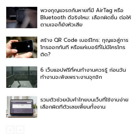
พวงกุญแจรถกันหายที่มี AirTag หรือ
Bluetooth ดีจริงไหม: เลือกผิดชิ้น ต่อให้
ตามเจอก็ยังหัวเสีย
สร้าง QR Code เบอร์โทร: กุญแจสู่การ
โทรออกทันที หรือแค่เบอร์ที่ไม่มีใครโทร
ติด?
6 เว็บแอปฟรีที่คนทำงานควรรู้ ก่อนวัน
ทำงานจะพังเพราะงานจุกจิก
รวมตัวช่วยนับคำไทยบนเว็บที่ใช้งานง่าย
เลือกผิดทีตัวเลขเพี้ยนทั้งงาน