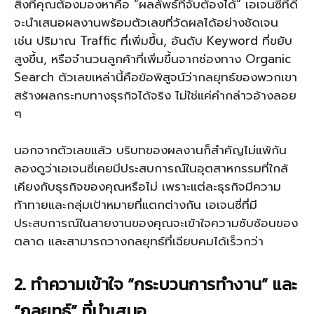
สิ่งที่คุณต้องมองหาคือ “ผลลัพธ์ที่จับต้องได้” เอเจนซี่ที่ดี
จะนำเสนอผลงานพร้อมตัวเลขที่วัดผลได้อย่างชัดเจน
เช่น ปริมาณ Traffic ที่เพิ่มขึ้น, อันดับ Keyword ที่ขยับ
สูงขึ้น, หรือจำนวนลูกค้าที่เพิ่มขึ้นจากช่องทาง Organic
Search ตัวเลขเหล่านี้คือข้อพิสูจน์ว่ากลยุทธ์ของพวกเขา
สร้างผลกระทบทางธุรกิจได้จริง ไม่ใช่แค่คำกล่าวอ้างลอย
ๆ
นอกจากตัวเลขแล้ว บริบทของผลงานก็สำคัญไม่แพ้กัน
ลองดูว่าเอเจนซี่เคยมีประสบการณ์ในอุตสาหกรรมที่ใกล้
เคียงกับธุรกิจของคุณหรือไม่ เพราะแต่ละธุรกิจมีความ
ท้าทายและกลุ่มเป้าหมายที่แตกต่างกัน เอเจนซี่ที่มี
ประสบการณ์ในสายงานของคุณจะเข้าใจความซับซ้อนของ
ตลาด และสามารถวางกลยุทธ์ที่เฉียบคมได้เร็วกว่า
2. ทำความเข้าใจ “กระบวนการทำงาน” และ
“กลยุทธ์” ที่นำเสนอ