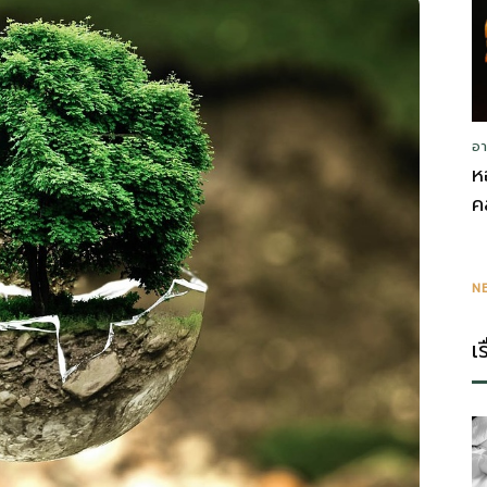
อา
ห
ค
N
เ