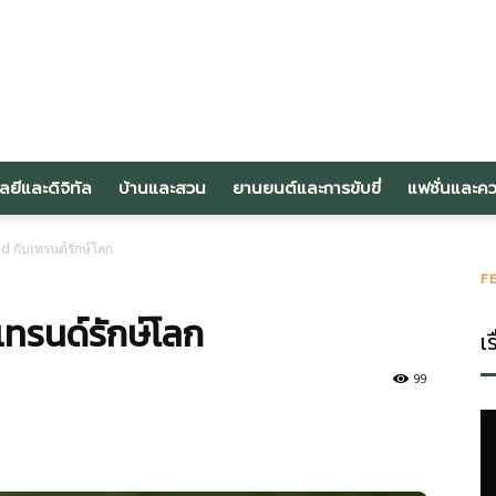
om
ลยีและดิจิทัล
บ้านและสวน
ยานยนต์และการขับขี่
แฟชั่นและค
d กับเทรนด์รักษ์โลก
F
เทรนด์รักษ์โลก
เร
99