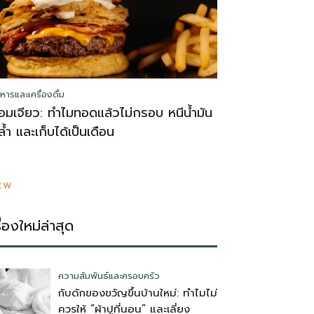
หารและเครื่องดื่ม
อมเจียว: ทำไมทอดแล้วไม่กรอบ หนีน้ำมัน
ล้ำ และเก็บได้เป็นเดือน
EW
รื่องใหม่ล่าสุด
ความสัมพันธ์และครอบครัว
กับดักของขวัญขึ้นบ้านใหม่: ทำไมไม่
ควรให้ “ผ้าปูที่นอน” และเลี่ยง