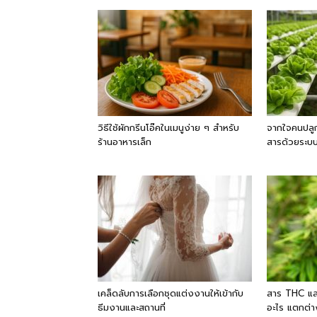
วิธีใช้ผักกรีนโอ๊คในเมนูง่าย ๆ สำหรับ
จากใจคนปลูก
ร้านอาหารเล็ก
สารด้วยระบบ
เคล็ดลับการเลือกชุดแต่งงานให้เข้ากับ
สาร THC แล
ธีมงานและสถานที่
อะไร แตกต่า