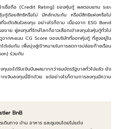
เชื่อถือ (
Credit Rating)
ของหุ้นกู้ ผลตอบแทน ระยะ
นกู้ด้อยสิทธิหรือไม่ มีหลักประกัน หรือมีสิทธิแฝงหรือไม่
นที่จะตัดสินใจลงทุน อย่างไรก็ตาม เนื่องจาก
ESG Bond
อขาย ผู้ลงทุนที่รักษ์โลกก็อาจเลือกเข้าลงทุนในหุ้นกู้ทั่วไป
ยดูจากคะแนน
CG Score
ของบริษัทที่ออกหุ้นกู้ ที่สูงอยู่ใน
ได้เช่นกัน เพื่อมุ่งสู่เป้าหมายในการลดการปล่อยก๊าซเรือน
ion)
ร่วมกัน
งทุนจะได้รับเงินปันผลมากกว่าธนบัตรรัฐบาลทั่วไปแล้ว ยัง
คมจากเงินลงทุนนี้อีกด้วย แต่อย่างไรก็ตามการลงทุนมีความ
istler BnB
การเดินทาง บ้าน อาหาร และชุมชนโดยไม่แต่ง