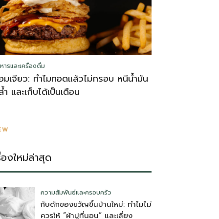
หารและเครื่องดื่ม
อมเจียว: ทำไมทอดแล้วไม่กรอบ หนีน้ำมัน
ล้ำ และเก็บได้เป็นเดือน
EW
รื่องใหม่ล่าสุด
ความสัมพันธ์และครอบครัว
กับดักของขวัญขึ้นบ้านใหม่: ทำไมไม่
ควรให้ “ผ้าปูที่นอน” และเลี่ยง