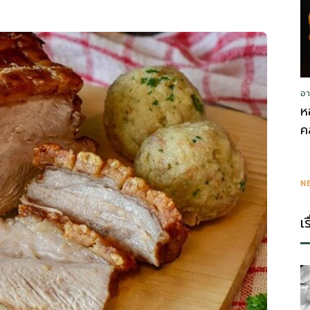
อา
ห
ค
N
เ