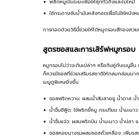
พลิกหมูเป็นระยะเพื่อให้สุกทั่วถึงและไม่ไหม้
ใช้กระดาษซับน้ำมันหลังทอดเพื่อไม่ให้หนังห
การทอดด้วยวิธีนี้ช่วยให้ได้หมูกรอบสีทองสวยและ
สูตรซอสและการเสิร์ฟหมูกรอบ
หมูกรอบไม่ว่าจะกินเปล่าๆ หรือกินคู่กับเมนูอื
ก็ควรมีซอสที่ช่วยเสริมรสชาติให้กลมกล่อมมาก
เมนูดูพิเศษยิ่งขึ้น
ซอสพริกหวาน: ผสมน้ำส้มสายชู น้ำตาล น้
น้ำจิ้มซีฟู้ด: ใช้พริกขี้หนู กระเทียม น้ำมะ
น้ำจิ้มแจ่ว: ผสมพริกป่น น้ำมะนาว น้ำปลา แ
ซอสหอยนางรมผสมซอสถั่วเหลือง: เพิ่มรส