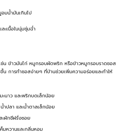
มูอมน้ำมันเกินไป
เนื้อในนุ่มชุ่มฉ่ำ
่น เช่น ข้าวมันไก่ หมูกรอบผัดพริก หรือข้าวหมูกรอบราดซอส
ขึ้น การทำซอสง่ายๆ ที่บ้านช่วยเพิ่มความอร่อยและทำให้
ำมะนาว และพริกบดเล็กน้อย
นาว น้ำปลา และน้ำตาลเล็กน้อย
ละผักชีฝรั่งซอย
เค็มหวานและกลิ่นหอม