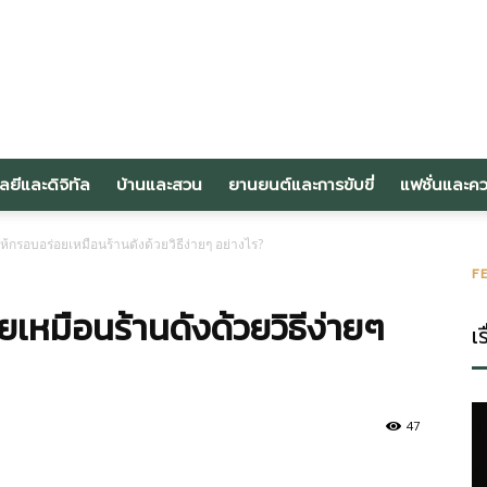
om
ลยีและดิจิทัล
บ้านและสวน
ยานยนต์และการขับขี่
แฟชั่นและค
้กรอบอร่อยเหมือนร้านดังด้วยวิธีง่ายๆ อย่างไร?
F
เหมือนร้านดังด้วยวิธีง่ายๆ
เร
47