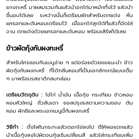
แกงกะหรี่ มาผสมรวมกันแล้วนำอกไก่มาหมักทิ้งไว้ แล้วนำ
ขึ้นอบได้เลย ระหว่างนั้นก็เตรียมผักสำหรับตกแต่ง หั่น
แครอทและต้นหอมเตรียมไว้ เมื่ออกไก่สุกได้ที่แล้วก็จัดใส่
จาน ตกแต่งด้วยแครอทและต้นหอม พร้อมเสิร์ฟได้เลย
ข้าวผัดกุ้งกับผงกะหรี่
สำหรับใครชอบกินเมนูง่าย ๆ แต่อร่อยด้วยขอแนะนำ ข้าว
ผัดกุ้งกับผงกะหรี่ ที่ได้กลิ่นหอมที่เป็นเอกลักษณ์แบบเต็ม
ๆ มาพร้อมรสชาติกลมกล่อม
เตรียมวัตถุดิบ :
ไข่ไก่ น้ำมัน เนื้อกุ้ง กระเทียม ข้าวหอม
หอมหัวใหญ่ ถั่วลันเตา ซอสปรุงรสตามความชอบ ต้น
หอม ผักชีและพระเอกเมนูนี้กับผงกะหรี่
วิธีทำ :
ตั้งไฟในกระทะแล้วตอกไข่ลงไป ตีให้พอแตกแล้ว
นำเนื้อกุ้งลงไปผัดจนกุ้งเริ่มเปลี่ยนสี แล้วใส่กระเทียมเพิ่ม