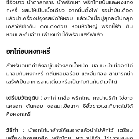
ซีอิ๊วขาว น้ำตาลทราย น้ำพริกเผา พริกไทยป่นและผงแกง
กะหรี่ ผสมให้เป็นเนื้อเดียว จากนั้นตั้งไฟ รอน้ำมันเดือด
แล้วนำเครื่องปรุงรสผัดให้หอม แล้วนำเนื้อปูสุกลงไปคลุก
เคล้าให้เข้ากัน ตกแต่งด้วย หอมหัวใหญ่ พริกชี้ฟ้า ต้น
หอมและคื่นฉ่าย เพียงเท่านี้ก็พร้อมเสิร์ฟแล้ว
อกไก่อบผงกะหรี่
สำหรับคนที่กำลังอยู่ในช่วงลดน้ำหนัก ขอแนะนำเนื้ออกไก่
มาอบกับผงกะหรี่ กลิ่นหอมอร่อย และอิ่มท้อง สามารถนำ
เสริ์ฟเป็นอาหารจานเดี่ยวหรือเป็นกับกินกับข้าวก็ได้
เตรียมวัตถุดิบ :
อกไก่ เกลือ พริกไทย ผงปาปริก้า ไข่ขาว
แครอท ต้นหอม ซอสมะเขือเทศ ซีอิ๊วขาวและที่ขาดไม่ได้
คือผงกะหรี่
วิธีทำ :
นำอกไก่มาล้างให้สะอาดแล้วนำไปพักไว้ เตรียม
เครื่องปรุงรสเกลือ พริกไทย ผงปาปริก้า ไข่ขาวและผง