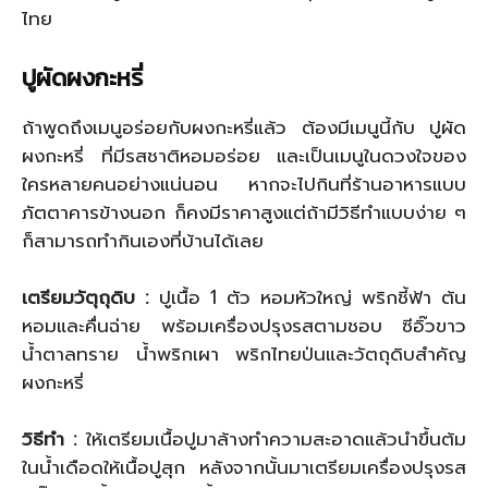
ไทย
ปูผัดผงกะหรี่
ถ้าพูดถึงเมนูอร่อยกับผงกะหรี่แล้ว ต้องมีเมนูนี้กับ ปูผัด
ผงกะหรี่ ที่มีรสชาติหอมอร่อย และเป็นเมนูในดวงใจของ
ใครหลายคนอย่างแน่นอน หากจะไปกินที่ร้านอาหารแบบ
ภัตตาคารข้างนอก ก็คงมีราคาสูงแต่ถ้ามีวิธีทำแบบง่าย ๆ
ก็สามารถทำกินเองที่บ้านได้เลย
เตรียมวัตุถุดิบ :
ปูเนื้อ 1 ตัว หอมหัวใหญ่ พริกชี้ฟ้า ต้น
หอมและคื่นฉ่าย พร้อมเครื่องปรุงรสตามชอบ ซีอิ๊วขาว
น้ำตาลทราย น้ำพริกเผา พริกไทยป่นและวัตถุดิบสำคัญ
ผงกะหรี่
วิธีทำ :
ให้เตรียมเนื้อปูมาล้างทำความสะอาดแล้วนำขึ้นต้ม
ในน้ำเดือดให้เนื้อปูสุก หลังจากนั้นมาเตรียมเครื่องปรุงรส