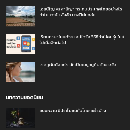
เอลนีโญ vs ลานีญา กระทบประเทศไทยอย่างไร
ทำไมบางปีแล้งจัด บางปีฝนถล่ม
เรียนภาษาใหม่ด้วยแอปไวรัล วิธีที่ทำให้คนรุ่นใหม่
ไม่เบื่ออีกต่อไป
โรคหูดับคืออะไร นักเปิบเมนูหมูดิบต้องระวัง
บทความยอดนิยม
ขนมหวาน มีประโยชน์กับโทษ อะไรบ้าง