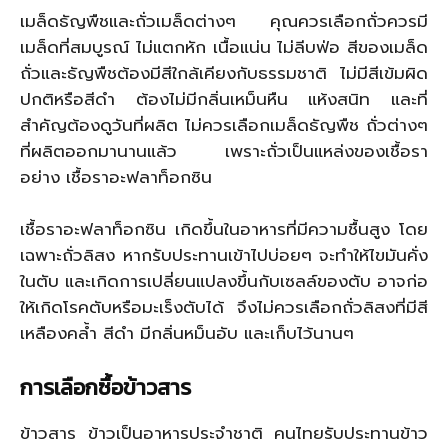
เมล็ดธัญพืชและถั่วเมล็ดต่างๆ คุณควรเลือกถั่วควรมี
เมล็ดที่สมบูรณ์ ไม่แตกหัก เนื้อแน่น ไม่ลีบฟ่อ สีของเมล็ด
ถั่วและธัญพืชต้องมีสีใกล้เคียงกับธรรมชาติ ไม่มีสีเข้มผิด
ปกติหรือสีดำ ต้องไม่มีกลิ่นเหม็นหืน แห้งสนิท และที่
สำคัญต้องดูวันที่ผลิต ไม่ควรเลือกเมล็ดธัญพืช ถั่วต่างๆ
ที่ผลิตออกมานานแล้ว เพราะถั่วเป็นแหล่งของเชื้อรา
อย่าง เชื้อราอะฟลาท็อกซิน
เชื้อราอะฟลาท็อกซิน เกิดขึ้นในอาหารที่มีความชื้นสูง โดย
เฉพาะถั่วลิสง หากรับประทานเข้าไปบ่อยๆ จะทำให้ไขมันคั่ง
ในตับ และเกิดการเปลี่ยนแปลงขึ้นกับเซลล์ของตับ อาจก่อ
ให้เกิดโรคตับหรือมะเร็งตับได้ จึงไม่ควรเลือกถั่วลิสงที่มีสี
เหลืองคล้ำ สีดำ มีกลิ่นหม็นอับ และเก็บไว้นานๆ
การเลือกซื้อข้าวสาร
ข้าวสาร ข้าวเป็นอาหารประจำชาติ คนไทยรับประทานข้าว