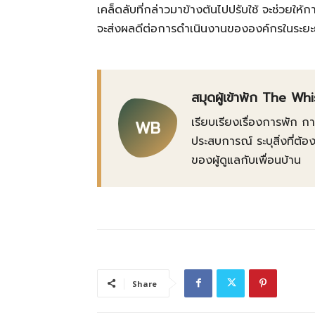
เคล็ดลับที่กล่าวมาข้างต้นไปปรับใช้ จะช่วยให้ก
จะส่งผลดีต่อการดำเนินงานขององค์กรในระย
สมุดผู้เข้าพัก The Wh
เรียบเรียงเรื่องการพัก 
WB
ประสบการณ์ ระบุสิ่งที่
ของผู้ดูแลกับเพื่อนบ้าน
Share