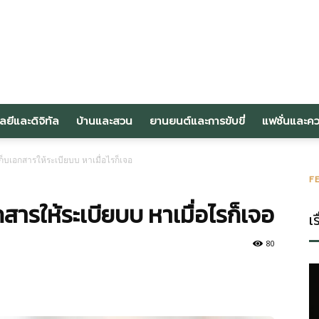
om
ลยีและดิจิทัล
บ้านและสวน
ยานยนต์และการขับขี่
แฟชั่นและค
ก็บเอกสารให้ระเบียบบ หาเมื่อไรก็เจอ
F
สารให้ระเบียบบ หาเมื่อไรก็เจอ
เร
80