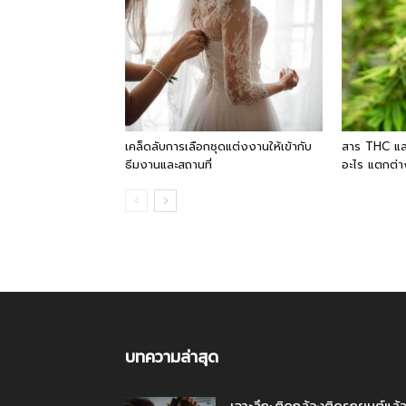
เคล็ดลับการเลือกชุดแต่งงานให้เข้ากับ
สาร THC แล
ธีมงานและสถานที่
อะไร แตกต่า
บทความล่าสุด
เจาะลึก: ติดกล้องติดรถยนต์แล้