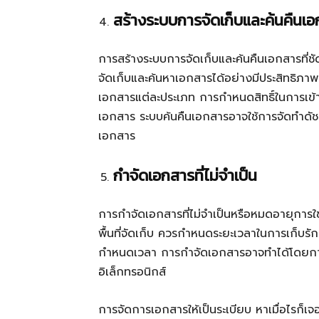
สร้างระบบการจัดเก็บและค้นคืนเ
การสร้างระบบการจัดเก็บและค้นคืนเอกสารที่
จัดเก็บและค้นหาเอกสารได้อย่างมีประสิทธิภ
เอกสารแต่ละประเภท การกำหนดสิทธิ์ในการเข
เอกสาร ระบบค้นคืนเอกสารอาจใช้การจัดทำดัชน
เอกสาร
กำจัดเอกสารที่ไม่จำเป็น
การกำจัดเอกสารที่ไม่จำเป็นหรือหมดอายุการใ
พื้นที่จัดเก็บ ควรกำหนดระยะเวลาในการเก็บร
กำหนดเวลา การกำจัดเอกสารอาจทำได้โดยกา
อิเล็กทรอนิกส์
การจัดการเอกสารให้เป็นระเบียบ หาเมื่อไรก็เ