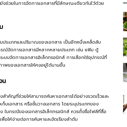
ยังช่วยในการจัดการเอกสารที่มีลักษณะเดียวกันไว้ด้วย
สม
กับประเภทและปริมาณของเอกสาร เป็นอีกหนึ่งเคล็ดลับ
กรณ์จัดการเอกสารมีหลากหลายประเภท เช่น แฟ้ม ตู้
ะบบจัดการเอกสารอิเล็กทรอนิกส์ การเลือกใช้อุปกรณ์ที่
สภาพของเอกสารให้คงอยู่ได้นานขึ้น
เจน
นสิ่งสำคัญที่ช่วยให้สามารถค้นหาเอกสารได้อย่างรวดเร็วและ
งเก็บเอกสาร หรือชั้นวางเอกสาร โดยระบุประเภทของ
้อง ในกรณีของเอกสารอิเล็กทรอนิกส์ ควรตั้งชื่อไฟล์ที่สื่อ
เพื่อให้ง่ายต่อการค้นหาและจัดเรียงลำดับ