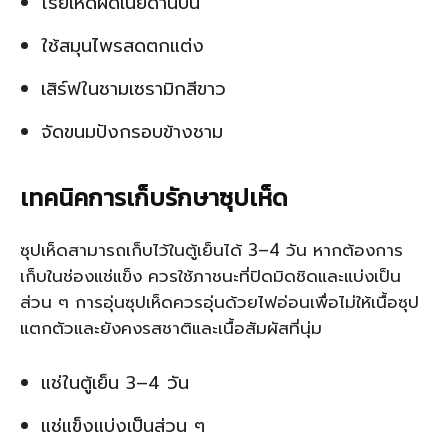
โรยเห็ดผัดเนยด้านบน
ใช้สมุนไพรสดตกแต่ง
เสิร์ฟในชามเซรามิกสีขาว
จัดขนมปังกรอบข้างชาม
เทคนิคการเก็บรักษาซุปเห็ด
ซุปเห็ดสามารถเก็บไว้ในตู้เย็นได้ 3–4 วัน หากต้องการ
เก็บในช่องแช่แข็ง ควรใช้ภาชนะที่ปิดมิดชิดและแบ่งเป็น
ส่วน ๆ การอุ่นซุปเห็ดควรอุ่นด้วยไฟอ่อนเพื่อไม่ให้เนื้อซุป
แตกตัวและยังคงรสชาติและเนื้อสัมผัสที่นุ่ม
แช่ในตู้เย็น 3–4 วัน
แช่แข็งแบ่งเป็นส่วน ๆ