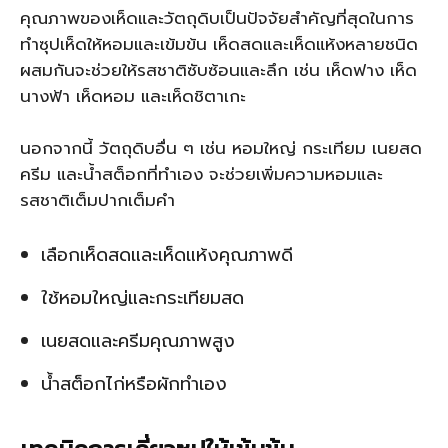
คุณภาพของเห็ดและวัตถุดิบเป็นปัจจัยสำคัญที่สุดในการ
ทำซุปเห็ดให้หอมและเข้มข้น เห็ดสดและเห็ดแห้งหลายชนิด
ผสมกันจะช่วยให้รสชาติซับซ้อนและลึก เช่น เห็ดฟาง เห็ด
นางฟ้า เห็ดหอม และเห็ดชิตาเกะ
นอกจากนี้ วัตถุดิบอื่น ๆ เช่น หอมใหญ่ กระเทียม เนยสด
ครีม และน้ำสต็อกที่ทำเอง จะช่วยเพิ่มความหอมและ
รสชาติเต็มปากเต็มคำ
เลือกเห็ดสดและเห็ดแห้งคุณภาพดี
ใช้หอมใหญ่และกระเทียมสด
เนยสดและครีมคุณภาพสูง
น้ำสต็อกไก่หรือผักทำเอง