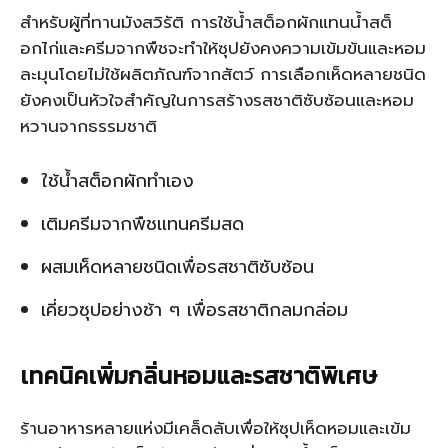
สำหรับผู้ที่ทานมังสวิรัติ การใช้น้ำสต็อกผักแทนน้ำสต็
อกไก่และครีมจากพืชจะทำให้ซุปยังคงความเข้มข้นและหอม
ละมุนโดยไม่ใช้ผลิตภัณฑ์จากสัตว์ การเลือกเห็ดหลายชนิด
ยังคงเป็นหัวใจสำคัญในการสร้างรสชาติซับซ้อนและหอม
หวานจากธรรมชาติ
ใช้น้ำสต็อกผักทำเอง
เติมครีมจากพืชแทนครีมสด
ผสมเห็ดหลายชนิดเพื่อรสชาติซับซ้อน
เคี่ยวซุปอย่างช้า ๆ เพื่อรสชาติกลมกล่อม
เทคนิคเพิ่มกลิ่นหอมและรสชาติพิเศษ
ร้านอาหารหลายแห่งมีเคล็ดลับเพื่อให้ซุปเห็ดหอมและเข้ม