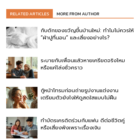
RELATED ARTICLES
MORE FROM AUTHOR
กับดักของขวัญขึ้นบ้านใหม่: ทำไมไม่ควรให้
“ผ้าปูที่นอน” และเลี่ยงอย่างไร?
ระบายกับเพื่อนแล้วหายเครียดจริงไหม
หรือแค่โล่งชั่วคราว
กู้หน้าโทรมก่อนถ่ายรูปงานแต่งงาน
เตรียมตัวยังไงให้ดูสดใสแบบไม่ฝืน
ทำบัตรเครดิตร่วมกับแฟน ดีต่อชีวิตคู่
หรือเสี่ยงพังเพราะเรื่องเงิน