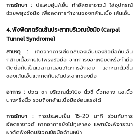
การรักษา
:
ประคบอุ่น/เย็น ทำอัลตราซาวน์ ใส่อุปกรณ์
ช่วยพยุงข้อมือ เพื่อลดการทำงานของกล้ามเนื้อ เส้นเอ็น
4
. พังพืดกดรัดเส้นประสาทบริเวณข้อมือ (
Carpal
Tunnel Syndrome)
สาเหตุ
:
เกิดจากการเสียดสีของเอ็นของข้อมือกับเอ็น
กล้ามเนื้อภายในโพรงข้อมือ จากการงอ-เหยียดหรือกำมือ
ติดต่อกันเป็นเวลานานจนเกิดการอักเสบ และหนาตัวขึ้น
ของเส้นเอ็นและกดทับเส้นประสาทของมือ
อาการ
:
ปวด ชา บริเวณนิ้วโป้ง นิ้วชี้ นิ้วกลาง และนิ้ว
นางครึ่งนิ้ว รวมถึงกล้ามเนื้อมืออ่อนแรงได้
การรักษา
:
การประคบเย็น 15-20 นาที ร่วมกับการ
อัลตราซาวด์ หากอาการยังไม่ทุเลาลง แพทย์จะพิจารณา
ผ่าตัดพังผืดบริเวณข้อมือด้านหน้า