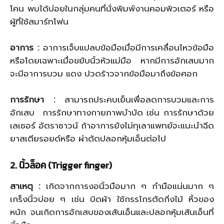
โคน พบได้บ่อยในกลุ่มคนที่นั่งพิมพ์งานคอมพิวเตอร์ หรือ
ผู้ที่ใช้สมาร์ทโฟน
อาการ
:
อาการเจ็บแปลบข้อมือเมื่อมีการเคลื่อนไหวข้อมือ
หรือโดยเฉพาะเมื่อขยับนิ้วหัวแม่มือ หากมีการอักเสบมาก
จะมีอาการบวม แดง ปวดร้าวจากข้อมือมาถึงข้อศอก
การรักษา
:
สามารถประคบเย็นเพื่อลดการบวมและการ
อักเสบ
การรักษาทางกายภาพบำบัด เช่น การรักษาด้วย
เลเซอร์ อัตราซาวน์ ถ้าอาการยังไม่ทุเลาแพทย์จะแนะนำฉีด
ยาสเตียรอยด์หรือ ผ่าตัดปลอกหุ้มเอ็นต่อไป
2. นิ้วล็อค (Trigger finger)
สาเหตุ
:
เกิดจากการงอนิ้วมือมาก ๆ กำมือแน่นมาก ๆ
เกร็งนิ้วบ่อย ๆ เช่น บิดผ้า ใช้กรรไกรตัดกิ่งไม้ หิ้วของ
หนัก จนเกิดการอักเสบของเส้นเอ็นและปลอกหุ้มเส้นเอ็นที่