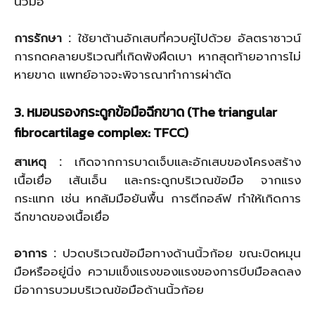
นิ้วมือ
การรักษา
:
ใช้ยาต้านอักเสบที่ควบคู่ไปด้วย อัลตราซาวน์
การกดคลายบริเวณที่เกิดพังผืดเบา หากสุดท้ายอาการไม่
หายขาด แพทย์อาจจะพิจารณาทำการผ่าตัด
3
. หมอนรองกระดูกข้อมือฉีกขาด (
The triangular
fibrocartilage complex: TFCC)
สาเหตุ
:
เกิดจากการบาดเจ็บและอักเสบของโครงสร้าง
เนื้อเยื่อ เส้นเอ็น และกระดูกบริเวณข้อมือ จากแรง
กระแทก เช่น หกล้มมือยันพื้น การตีกอล์ฟ ทำให้เกิดการ
ฉีกขาดของเนื้อเยื่อ
อาการ
:
ปวดบริเวณข้อมือทางด้านนิ้วก้อย ขณะบิดหมุน
มือหรืออยู่นิ่ง ความแข็งแรงของแรงของการบีบมือลดลง
มีอาการบวมบริเวณข้อมือด้านนิ้วก้อย