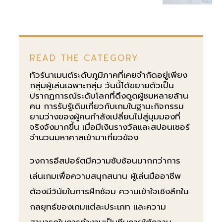
READ THE CATEGORY
ทัวร์นาเมนต์ระดับภูมิภาคที่เคยจำกัดอยู่เพียง
กลุ่มผู้เล่นเฉพาะกลุ่ม วันนี้ได้ขยายตัวเป็น
ปรากฏการณ์ระดับโลกที่ดึงดูดผู้ชมหลายล้าน
คน การรับรู้เดิมเกี่ยวกับเกมในฐานะกิจกรรม
ยามว่างของผู้คนกำลังเปลี่ยนไปสู่มุมมองที่
จริงจังมากขึ้น เมื่อมีเงินรางวัลและสปอนเซอร์
จำนวนมหาศาลเข้ามาเกี่ยวข้อง
วงการอีสปอร์ตมีความซับซ้อนมากกว่าการ
เล่นเกมเพื่อความสนุกสนาน ผู้เล่นมืออาชีพ
ต้องมีวินัยในการฝึกซ้อม ความเข้าใจเชิงลึกใน
กลยุทธ์ของเกมแต่ละประเภท และความ
สามารถในการทำงานเป็นทีมภายใต้ความ