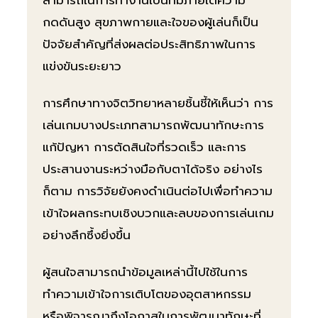
กดดันสูง สุขภาพกายและใจของผู้เล่นก็เป็น
ปัจจัยสำคัญที่ส่งผลต่อประสิทธิภาพในการ
แข่งขันระยะยาว
การศึกษาทางจิตวิทยาหลายชิ้นชี้ให้เห็นว่า การ
เล่นเกมบางประเภทสามารถพัฒนาทักษะการ
แก้ปัญหา การตัดสินใจที่รวดเร็ว และการ
ประสานงานระหว่างมือกับตาได้จริง อย่างไร
ก็ตาม การวิจัยยังคงดำเนินต่อไปเพื่อทำความ
เข้าใจผลกระทบเชิงบวกและลบของการเล่นเกม
อย่างลึกซึ้งยิ่งขึ้น
ผู้สนใจสามารถนำข้อมูลเหล่านี้ไปใช้ในการ
ทำความเข้าใจการเติบโตของอุตสาหกรรม
หรือพิจารณาถึงโอกาสในการพัฒนาทักษะที่