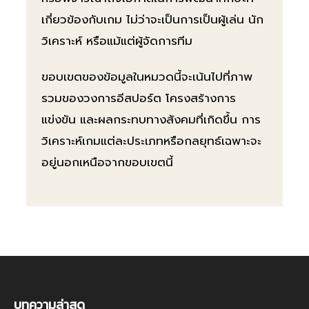
เกี่ยวข้องกับเกม ไม่ว่าจะเป็นการเป็นผู้เล่น นัก
วิเคราะห์ หรือแม้แต่ผู้จัดการทีม
ขอบเขตของข้อมูลในหมวดนี้จะเน้นไปที่ภาพ
รวมของวงการอีสปอร์ต โครงสร้างการ
แข่งขัน และผลกระทบทางสังคมที่เกิดขึ้น การ
วิเคราะห์เกมแต่ละประเภทหรือกลยุทธ์เฉพาะจะ
อยู่นอกเหนือจากขอบเขตนี้
บทความล่าสุด