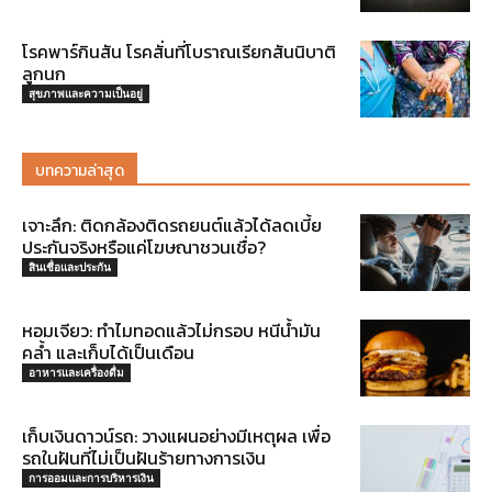
โรคพาร์กินสัน โรคสั่นที่โบราณเรียกสันนิบาติ
ลูกนก
สุขภาพและความเป็นอยู่
บทความล่าสุด
เจาะลึก: ติดกล้องติดรถยนต์แล้วได้ลดเบี้ย
ประกันจริงหรือแค่โฆษณาชวนเชื่อ?
สินเชื่อและประกัน
หอมเจียว: ทำไมทอดแล้วไม่กรอบ หนีน้ำมัน
คล้ำ และเก็บได้เป็นเดือน
อาหารและเครื่องดื่ม
เก็บเงินดาวน์รถ: วางแผนอย่างมีเหตุผล เพื่อ
รถในฝันที่ไม่เป็นฝันร้ายทางการเงิน
การออมและการบริหารเงิน