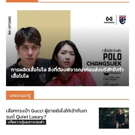
การผลิตเสื้อโปโล สิ่งที่ต้องพิจารณาก่อนส่งบริษัทรับทำ
เสื้อโปโล
บทความน่ารู้
เลือกกระเป๋า Gucci ผู้ชายยังไงให้เข้ากับเท
รนด์ Quiet Luxury?
เกร็ดความรู้และสาระรอบตัว