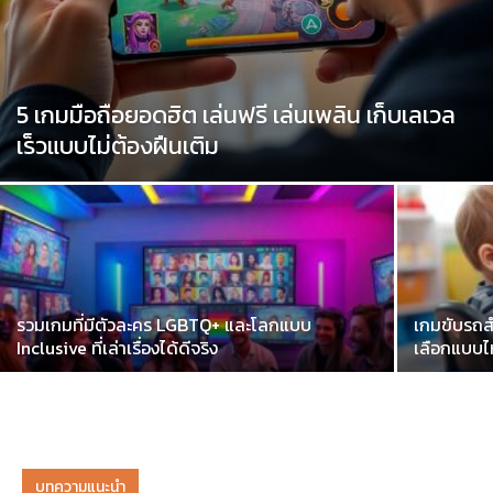
5 เกมมือถือยอดฮิต เล่นฟรี เล่นเพลิน เก็บเลเวล
เร็วแบบไม่ต้องฝืนเติม
รวมเกมที่มีตัวละคร LGBTQ+ และโลกแบบ
เกมขับรถส
Inclusive ที่เล่าเรื่องได้ดีจริง
เลือกแบบไ
บทความแนะนำ