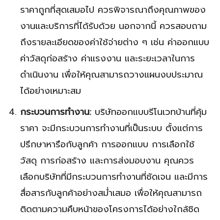
ราคาถูกที่สุดเสมอไป ควรพิจารณาถึงคุณภาพของ
งานและบริการที่ได้รับด้วย นอกจากนี้ ควรสอบถาม
ถึงรายละเอียดของค่าใช้จ่ายต่าง ๆ เช่น ค่าออกแบบ
ค่าวัสดุก่อสร้าง ค่าแรงงาน และระยะเวลาในการ
ดำเนินงาน เพื่อให้คุณสามารถวางแผนงบประมาณ
ได้อย่างเหมาะสม
กระบวนการทำงาน:
บริษัทออกแบบรีโนเวทบ้านที่คุ้ม
ราคา จะมีกระบวนการทำงานที่เป็นระบบ ตั้งแต่การ
ปรึกษาหารือกับลูกค้า การออกแบบ การเลือกใช้
วัสดุ การก่อสร้าง และการส่งมอบงาน คุณควร
เลือกบริษัทที่มีกระบวนการทำงานที่ชัดเจน และมีการ
สื่อสารกับลูกค้าอย่างสม่ำเสมอ เพื่อให้คุณสามารถ
ติดตามความคืบหน้าของโครงการได้อย่างใกล้ชิด