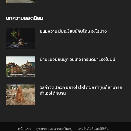
บทความยอดนิยม
ขนมหวาน มีประโยชน์กับโทษ อะไรบ้าง
บ้านแนวย้อนยุค วินเทจ เทรนด์มาแรงในปีนี้
วิธีกำจัดปลวก อย่างไรให้ได้ผล ที่คุณก็สามารถ
ทำเองได้ที่บ้าน
หน้าแรก
สุขภาพและความเป็นอยู่
เทคโนโลยีและดิจิทัล