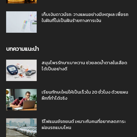
เก็บเงินดาวน์รถ: วางแผนอย่างมีเหตุผล เพื่อรถ
ในฝันที่ไม่เป็นฝันร้ายทางการเงิน
บทความแนะนำ
สมุนไพรรักษาเบาหวาน ช่วยลดน้ำตาลในเลือด
ได้เป็นอย่างดี
เรียนทักษะใหม่ให้เป็นเร็วใน 20 ชั่วโมง ด้วยแผน
ฝึกที่ทำได้จริง
รีไฟแนนซ์รถยนต์ เหมาะกับคนที่อยากลดภาระ
ผ่อนรถแบบไหน