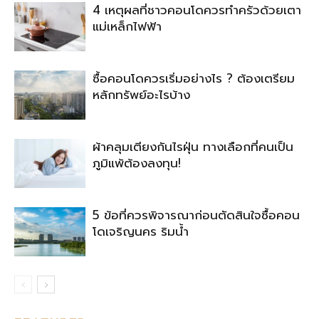
4 เหตุผลที่ชาวคอนโดควรทำครัวด้วยเตา
แม่เหล็กไฟฟ้า
ซื้อคอนโดควรเริ่มอย่างไร ? ต้องเตรียม
หลักทรัพย์อะไรบ้าง
ผ้าคลุมเตียงกันไรฝุ่น ทางเลือกที่คนเป็น
ภูมิแพ้ต้องลงทุน!
5 ข้อที่ควรพิจารณาก่อนตัดสินใจซื้อคอน
โดเจริญนคร ริมน้ำ