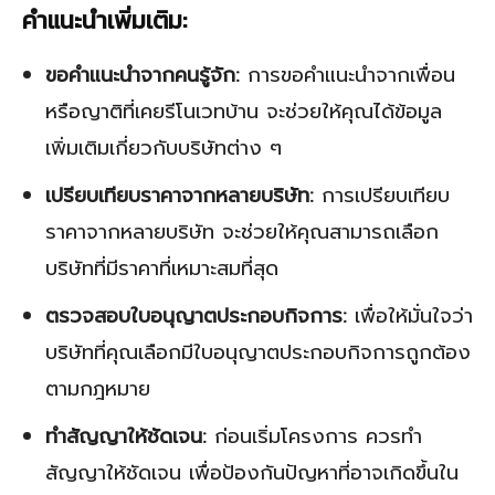
คำแนะนำเพิ่มเติม:
ขอคำแนะนำจากคนรู้จัก:
การขอคำแนะนำจากเพื่อน
หรือญาติที่เคยรีโนเวทบ้าน จะช่วยให้คุณได้ข้อมูล
เพิ่มเติมเกี่ยวกับบริษัทต่าง ๆ
เปรียบเทียบราคาจากหลายบริษัท:
การเปรียบเทียบ
ราคาจากหลายบริษัท จะช่วยให้คุณสามารถเลือก
บริษัทที่มีราคาที่เหมาะสมที่สุด
ตรวจสอบใบอนุญาตประกอบกิจการ:
เพื่อให้มั่นใจว่า
บริษัทที่คุณเลือกมีใบอนุญาตประกอบกิจการถูกต้อง
ตามกฎหมาย
ทำสัญญาให้ชัดเจน:
ก่อนเริ่มโครงการ ควรทำ
สัญญาให้ชัดเจน เพื่อป้องกันปัญหาที่อาจเกิดขึ้นใน