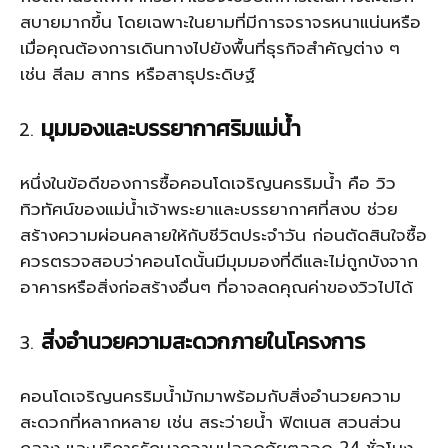
สบายมากขึ้น โดยเฉพาะในยามที่มีการจราจรหนาแน่นหรือ
เมื่อคุณต้องการเดินทางไปยังพื้นที่ธุรกิจสำคัญต่าง ๆ
เช่น สีลม สาทร หรือสาธุประดิษฐ์
มุมมองและบรรยากาศริมแม่น้ำ
หนึ่งในข้อดีของการซื้อคอนโดเจริญนครริมน้ำ คือ วิว
ทิวทัศน์ของแม่น้ำเจ้าพระยาและบรรยากาศที่สงบ ช่วย
สร้างความผ่อนคลายให้กับชีวิตประจำวัน ก่อนตัดสินใจซื้อ
ควรตรวจสอบว่าคอนโดนั้นมีมุมมองที่ดีและไม่ถูกบังจาก
อาคารหรือสิ่งก่อสร้างอื่นๆ ที่อาจลดคุณค่าของวิวไปได้
สิ่งอำนวยความสะดวกภายในโครงการ
คอนโดเจริญนครริมน้ำมักมาพร้อมกับสิ่งอำนวยความ
สะดวกที่หลากหลาย เช่น สระว่ายน้ำ ฟิตเนส สวนส่วน
กลาง และบริการรักษาความปลอดภัยตลอด 24 ชั่วโมง