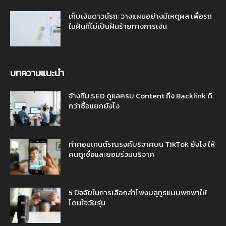
เก็บเงินดาวน์รถ: วางแผนอย่างมีเหตุผล เพื่อรถ
ในฝันที่ไม่เป็นฝันร้ายทางการเงิน
บทความแนะนำ
จ้างทีม SEO ดูแลครบ Content ถึง Backlink ดี
กว่าซื้อแยกยังไง
ทำคอนเทนต์รณรงค์บริจาคบน TikTok ยังไง ให้
คนดูเชื่อและยอมร่วมบริจาค
5 ปัจจัยในการเลือกลําโพงบลูทูธแบบพกพาให้
โดนใจวัยรุ่น